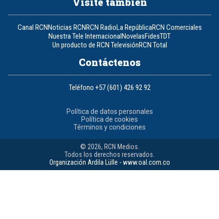
Visite también
Canal RCN
Noticias RCN
RCN Radio
La República
RCN Comerciales
Nuestra Tele Internacional
Novelas
Fides
TDT
Un producto de RCN Televisión
RCN Total
Contáctenos
Teléfono
+57 (601) 426 92 92
Política de datos personales
Política de cookies
Términos y condiciones
© 2026, RCN Medios.
Todos los derechos reservados.
Organización Ardila Lülle - www.oal.com.co