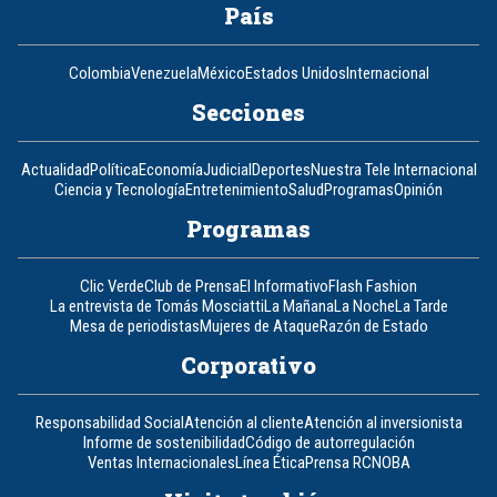
País
Colombia
Venezuela
México
Estados Unidos
Internacional
Secciones
Actualidad
Política
Economía
Judicial
Deportes
Nuestra Tele Internacional
Ciencia y Tecnología
Entretenimiento
Salud
Programas
Opinión
Programas
Clic Verde
Club de Prensa
El Informativo
Flash Fashion
La entrevista de Tomás Mosciatti
La Mañana
La Noche
La Tarde
Mesa de periodistas
Mujeres de Ataque
Razón de Estado
Corporativo
Responsabilidad Social
Atención al cliente
Atención al inversionista
Informe de sostenibilidad
Código de autorregulación
Ventas Internacionales
Línea Ética
Prensa RCN
OBA