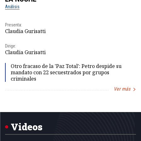
Análisis
No
Presenta:
Pr
Claudia Gurisatti
Id
Dirige:
Dir
Claudia Gurisatti
Id
Otro fracaso de la 'Paz Total': Petro despide su
mandato con 22 secuestrados por grupos
criminales
Ver más
Item
1
of
5
Videos