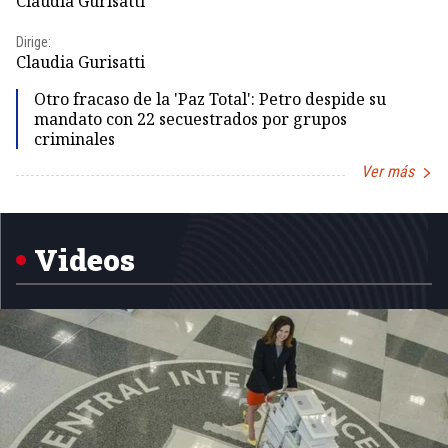
Claudia Gurisatti
Id
Dirige:
Dir
Claudia Gurisatti
Id
Otro fracaso de la 'Paz Total': Petro despide su
mandato con 22 secuestrados por grupos
criminales
Ver más
Item
1
of
5
Videos