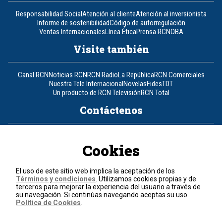
Responsabilidad Social
Atención al cliente
Atención al inversionista
Informe de sostenibilidad
Código de autorregulación
Ventas Internacionales
Línea Ética
Prensa RCN
OBA
Visite también
Canal RCN
Noticias RCN
RCN Radio
La República
RCN Comerciales
Nuestra Tele Internacional
Novelas
Fides
TDT
Un producto de RCN Televisión
RCN Total
Contáctenos
Teléfono
+57 (601) 426 92 92
Cookies
Política de datos personales
Política de cookies
El uso de este sitio web implica la aceptación de los
Términos y condiciones
Términos y condiciones
. Utilizamos cookies propias y de
terceros para mejorar la experiencia del usuario a través de
su navegación. Si continúas navegando aceptas su uso.
© 2026, RCN Medios.
Política de Cookies
.
Todos los derechos reservados.
Organización Ardila Lülle - www.oal.com.co