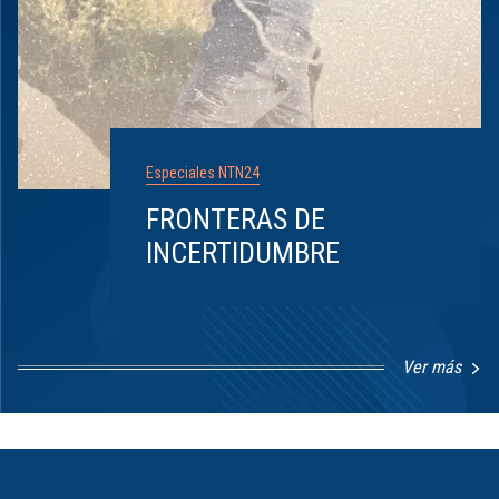
Especiales NTN24
FRONTERAS DE
INCERTIDUMBRE
Ver más
Item
1
of
8