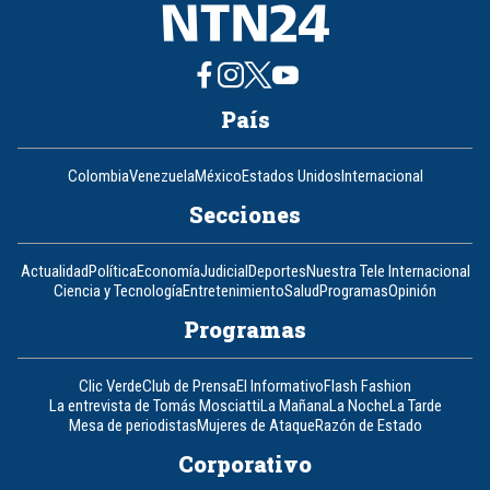
País
Colombia
Venezuela
México
Estados Unidos
Internacional
Secciones
Actualidad
Política
Economía
Judicial
Deportes
Nuestra Tele Internacional
Ciencia y Tecnología
Entretenimiento
Salud
Programas
Opinión
Programas
Clic Verde
Club de Prensa
El Informativo
Flash Fashion
La entrevista de Tomás Mosciatti
La Mañana
La Noche
La Tarde
Mesa de periodistas
Mujeres de Ataque
Razón de Estado
Corporativo