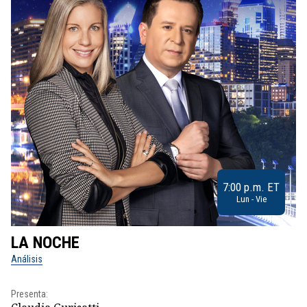
7:00 p.m. ET
Lun - Vie
LA NOCHE
L
Análisis
No
Presenta:
Pr