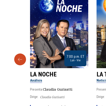
9:30 a.m. ET
7:00 p.m. ET
Sab
Lun - Vie
LA NOCHE
LA 
Análisis
Notic
lgo
Claudia Gurisatti
Presenta:
Presen
Dirige:
Claudia Gurisatti
Dirige: