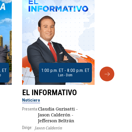
. ET
1:00 p.m. ET - 8:00 p.m. ET
e
Lun - Dom
EL INFORMATIVO
CLUB D
Noticiero
Análisis
Claudia Gurisatti -
Presenta:
Jason Calderón -
Robe
Presenta:
Jefferson Beltrán
Dirige:
Jason Calderón