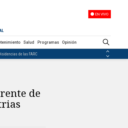
EN VIVO
EN VIVO
AL
ias de las FARC
etenimiento
Salud
Programas
Opinión
ezuela
Nicolás Maduro
Disidencias de las FARC
 en Venezuela
Nicolás Maduro
rente de
trias