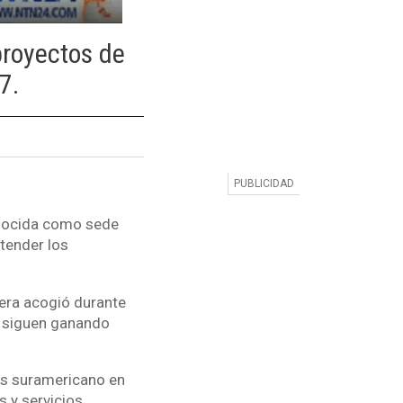
proyectos de
7.
conocida como sede
tender los
era acogió durante
e siguen ganando
aís suramericano en
 y servicios.