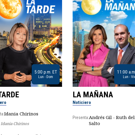
5:00 p.m. ET
11:00 a.m
Lun - Dom
Lun - Vi
TARDE
LA MAÑANA
iero
Noticiero
Idania Chirinos
ta:
Andrés Gil - Ruth del
Presenta:
Salto
Idania Chirinos