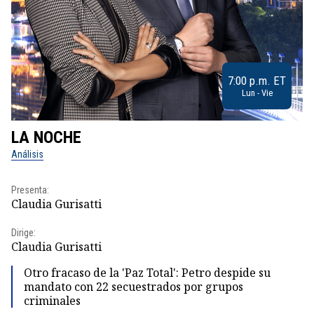
7:00 p.m. ET
Lun - Vie
LA NOCHE
L
Análisis
No
Presenta:
Pr
Claudia Gurisatti
Id
Dirige:
Dir
Claudia Gurisatti
Id
Otro fracaso de la 'Paz Total': Petro despide su
mandato con 22 secuestrados por grupos
criminales