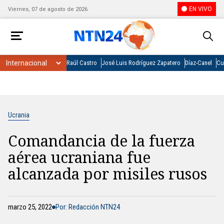
EN VIVO
Viernes, 07 de agosto de 2026
Raúl Castro
José Luis Rodríguez Zapatero
Díaz-Canel
Cu
Ucrania
Comandancia de la fuerza
aérea ucraniana fue
alcanzada por misiles rusos
marzo 25, 2022
Por: Redacción NTN24