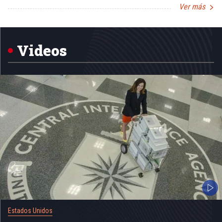
Ver más
Item
1
of
5
Videos
Estados Unidos