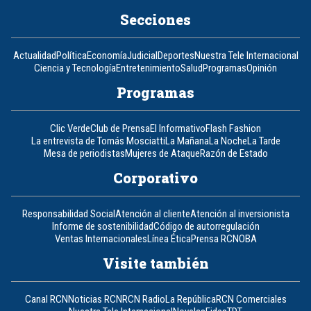
Secciones
Actualidad
Política
Economía
Judicial
Deportes
Nuestra Tele Internacional
Ciencia y Tecnología
Entretenimiento
Salud
Programas
Opinión
Programas
Clic Verde
Club de Prensa
El Informativo
Flash Fashion
La entrevista de Tomás Mosciatti
La Mañana
La Noche
La Tarde
Mesa de periodistas
Mujeres de Ataque
Razón de Estado
Corporativo
Responsabilidad Social
Atención al cliente
Atención al inversionista
Informe de sostenibilidad
Código de autorregulación
Ventas Internacionales
Línea Ética
Prensa RCN
OBA
Visite también
Canal RCN
Noticias RCN
RCN Radio
La República
RCN Comerciales