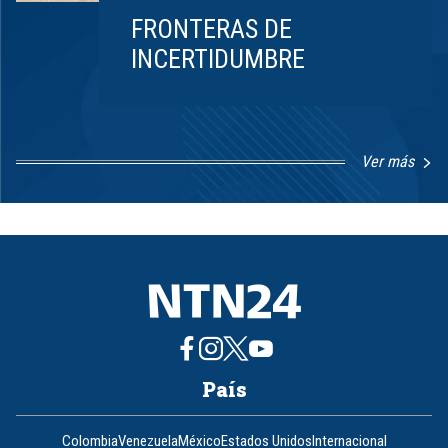
FRONTERAS DE
INCERTIDUMBRE
Ver más
Item
1
of
8
País
Colombia
Venezuela
México
Estados Unidos
Internacional