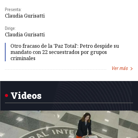
Presenta:
Pr
Claudia Gurisatti
Id
Dirige:
Dir
Claudia Gurisatti
Id
Otro fracaso de la 'Paz Total': Petro despide su
mandato con 22 secuestrados por grupos
criminales
Ver más
Item
1
of
5
Videos