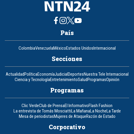
País
Colombia
Venezuela
México
Estados Unidos
Internacional
Secciones
Actualidad
Política
Economía
Judicial
Deportes
Nuestra Tele Internacional
Ciencia y Tecnología
Entretenimiento
Salud
Programas
Opinión
Programas
Clic Verde
Club de Prensa
El Informativo
Flash Fashion
La entrevista de Tomás Mosciatti
La Mañana
La Noche
La Tarde
Mesa de periodistas
Mujeres de Ataque
Razón de Estado
Corporativo