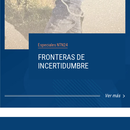
Especiales NTN24
FRONTERAS DE
INCERTIDUMBRE
Ver más
Item
1
of
8