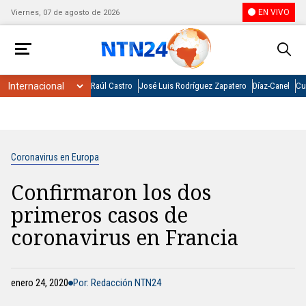
EN VIVO
Viernes, 07 de agosto de 2026
Raúl Castro
José Luis Rodríguez Zapatero
Díaz-Canel
Cu
Coronavirus en Europa
Confirmaron los dos
primeros casos de
coronavirus en Francia
enero 24, 2020
Por: Redacción NTN24