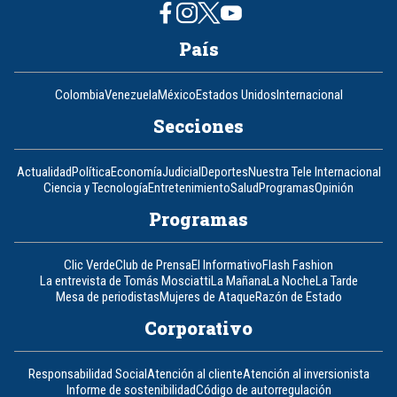
País
Colombia
Venezuela
México
Estados Unidos
Internacional
Secciones
Actualidad
Política
Economía
Judicial
Deportes
Nuestra Tele Internacional
Ciencia y Tecnología
Entretenimiento
Salud
Programas
Opinión
Programas
Clic Verde
Club de Prensa
El Informativo
Flash Fashion
La entrevista de Tomás Mosciatti
La Mañana
La Noche
La Tarde
Mesa de periodistas
Mujeres de Ataque
Razón de Estado
Corporativo
Responsabilidad Social
Atención al cliente
Atención al inversionista
Informe de sostenibilidad
Código de autorregulación