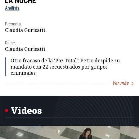
LA NOCHE
L
Análisis
No
Presenta:
Pr
Claudia Gurisatti
Id
Dirige:
Dir
Claudia Gurisatti
Id
Otro fracaso de la 'Paz Total': Petro despide su
mandato con 22 secuestrados por grupos
criminales
Ver más
Item
1
of
5
Videos