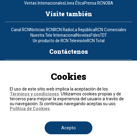
Ventas Internacionales
Línea Ética
Prensa RCN
OBA
Visite también
Canal RCN
Noticias RCN
RCN Radio
La República
RCN Comerciales
Nuestra Tele Internacional
Novelas
Fides
TDT
Un producto de RCN Televisión
RCN Total
Contáctenos
Teléfono
+57 (601) 426 92 92
Cookies
Política de datos personales
Política de cookies
El uso de este sitio web implica la aceptación de los
Términos y condiciones
Términos y condiciones
. Utilizamos cookies propias y de
terceros para mejorar la experiencia del usuario a través de
su navegación. Si continúas navegando aceptas su uso.
© 2026, RCN Medios.
Política de Cookies
.
Todos los derechos reservados.
Organización Ardila Lülle - www.oal.com.co
Acepto