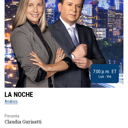
7:00 p.m. ET
Lun - Vie
LA NOCHE
L
Análisis
No
Presenta:
Pr
Claudia Gurisatti
Id