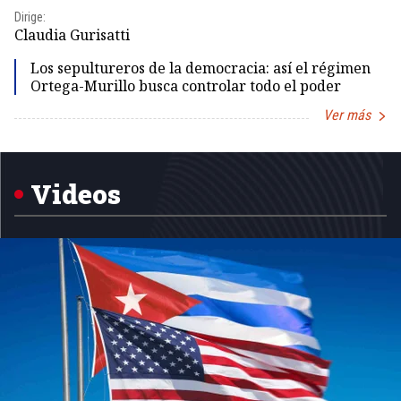
Dirige:
Dir
Claudia Gurisatti
Id
Los sepultureros de la democracia: así el régimen
Ortega-Murillo busca controlar todo el poder
Ver más
Item
1
of
5
Videos