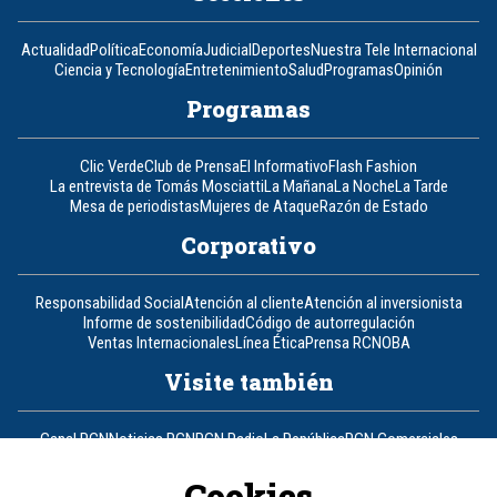
Actualidad
Política
Economía
Judicial
Deportes
Nuestra Tele Internacional
Ciencia y Tecnología
Entretenimiento
Salud
Programas
Opinión
Programas
Clic Verde
Club de Prensa
El Informativo
Flash Fashion
La entrevista de Tomás Mosciatti
La Mañana
La Noche
La Tarde
Mesa de periodistas
Mujeres de Ataque
Razón de Estado
Corporativo
Responsabilidad Social
Atención al cliente
Atención al inversionista
Informe de sostenibilidad
Código de autorregulación
Ventas Internacionales
Línea Ética
Prensa RCN
OBA
Visite también
Canal RCN
Noticias RCN
RCN Radio
La República
RCN Comerciales
Nuestra Tele Internacional
Novelas
Fides
TDT
Un producto de RCN Televisión
RCN Total
Cookies