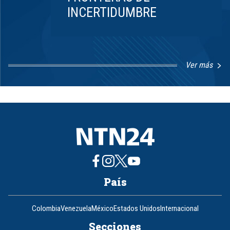
INCERTIDUMBRE
Ver más
Item
1
of
8
País
Colombia
Venezuela
México
Estados Unidos
Internacional
Secciones