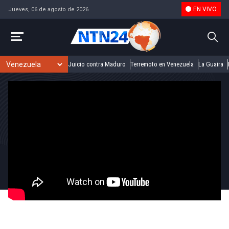
EN VIVO
Jueves, 06 de agosto de 2026
Juicio contra Maduro
Terremoto en Venezuela
La Guaira