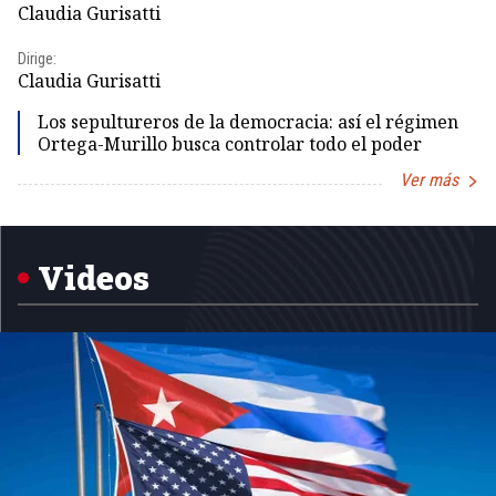
Claudia Gurisatti
Id
Dirige:
Dir
Claudia Gurisatti
Id
Los sepultureros de la democracia: así el régimen
Ortega-Murillo busca controlar todo el poder
Ver más
Item
1
of
5
Videos