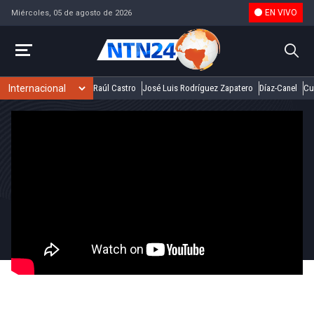
EN VIVO
Miércoles, 05 de agosto de 2026
Raúl Castro
José Luis Rodríguez Zapatero
Díaz-Canel
Cu