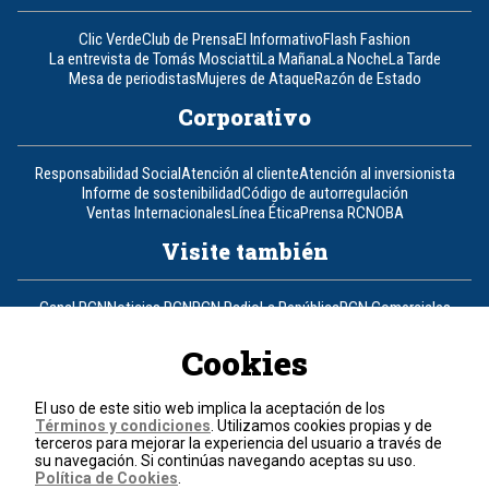
Clic Verde
Club de Prensa
El Informativo
Flash Fashion
La entrevista de Tomás Mosciatti
La Mañana
La Noche
La Tarde
Mesa de periodistas
Mujeres de Ataque
Razón de Estado
Corporativo
Responsabilidad Social
Atención al cliente
Atención al inversionista
Informe de sostenibilidad
Código de autorregulación
Ventas Internacionales
Línea Ética
Prensa RCN
OBA
Visite también
Canal RCN
Noticias RCN
RCN Radio
La República
RCN Comerciales
Nuestra Tele Internacional
Novelas
Fides
TDT
Un producto de RCN Televisión
RCN Total
Cookies
Contáctenos
El uso de este sitio web implica la aceptación de los
Términos y condiciones
. Utilizamos cookies propias y de
Teléfono
+57 (601) 426 92 92
terceros para mejorar la experiencia del usuario a través de
su navegación. Si continúas navegando aceptas su uso.
Política de Cookies
.