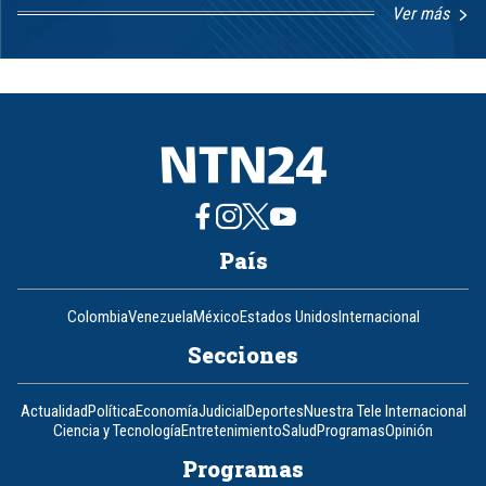
Ver más
Item
1
of
8
País
Colombia
Venezuela
México
Estados Unidos
Internacional
Secciones
Actualidad
Política
Economía
Judicial
Deportes
Nuestra Tele Internacional
Ciencia y Tecnología
Entretenimiento
Salud
Programas
Opinión
Programas