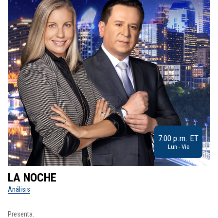
7:00 p.m. ET
Lun - Vie
LA NOCHE
L
Análisis
No
Presenta:
Pr