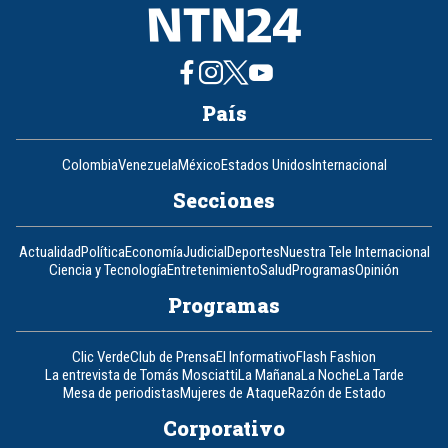
País
Colombia
Venezuela
México
Estados Unidos
Internacional
Secciones
Actualidad
Política
Economía
Judicial
Deportes
Nuestra Tele Internacional
Ciencia y Tecnología
Entretenimiento
Salud
Programas
Opinión
Programas
Clic Verde
Club de Prensa
El Informativo
Flash Fashion
La entrevista de Tomás Mosciatti
La Mañana
La Noche
La Tarde
Mesa de periodistas
Mujeres de Ataque
Razón de Estado
Corporativo