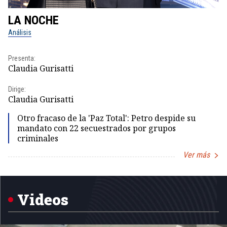
LA NOCHE
L
Análisis
No
Presenta:
Pr
Claudia Gurisatti
Id
Dirige:
Dir
Claudia Gurisatti
Id
Otro fracaso de la 'Paz Total': Petro despide su
mandato con 22 secuestrados por grupos
criminales
Ver más
Item
1
of
5
Videos