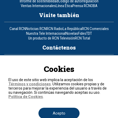
Informe de sostenibilidad
Código de autorregulación
Ventas Internacionales
Línea Ética
Prensa RCN
OBA
Visite también
Canal RCN
Noticias RCN
RCN Radio
La República
RCN Comerciales
Nuestra Tele Internacional
Novelas
Fides
TDT
Un producto de RCN Televisión
RCN Total
Contáctenos
Teléfono
+57 (601) 426 92 92
Cookies
Política de datos personales
Política de cookies
El uso de este sitio web implica la aceptación de los
Términos y condiciones
Términos y condiciones
. Utilizamos cookies propias y de
terceros para mejorar la experiencia del usuario a través de
su navegación. Si continúas navegando aceptas su uso.
© 2026, RCN Medios.
Política de Cookies
.
Todos los derechos reservados.
Organización Ardila Lülle - www.oal.com.co
Acepto