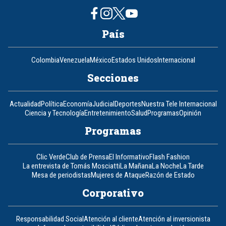
País
Colombia
Venezuela
México
Estados Unidos
Internacional
Secciones
Actualidad
Política
Economía
Judicial
Deportes
Nuestra Tele Internacional
Ciencia y Tecnología
Entretenimiento
Salud
Programas
Opinión
Programas
Clic Verde
Club de Prensa
El Informativo
Flash Fashion
La entrevista de Tomás Mosciatti
La Mañana
La Noche
La Tarde
Mesa de periodistas
Mujeres de Ataque
Razón de Estado
Corporativo
Responsabilidad Social
Atención al cliente
Atención al inversionista