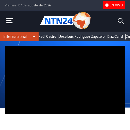
EN VIVO
Viernes, 07 de agosto de 2026
Raúl Castro
José Luis Rodríguez Zapatero
Díaz-Canel
Cu