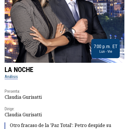
7:00 p.m. ET
Lun - Vie
LA NOCHE
L
Análisis
No
Presenta:
Pr
Claudia Gurisatti
Id
Dirige:
Dir
Claudia Gurisatti
Id
Otro fracaso de la 'Paz Total': Petro despide su