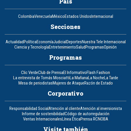
País
Colombia
Venezuela
México
Estados Unidos
Internacional
Secciones
Actualidad
Política
Economía
Judicial
Deportes
Nuestra Tele Internacional
Ciencia y Tecnología
Entretenimiento
Salud
Programas
Opinión
Programas
Clic Verde
Club de Prensa
El Informativo
Flash Fashion
La entrevista de Tomás Mosciatti
La Mañana
La Noche
La Tarde
Mesa de periodistas
Mujeres de Ataque
Razón de Estado
Corporativo
Responsabilidad Social
Atención al cliente
Atención al inversionista
Informe de sostenibilidad
Código de autorregulación
Ventas Internacionales
Línea Ética
Prensa RCN
OBA
Visite también