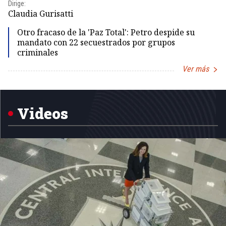
Dirige:
Dir
Claudia Gurisatti
Id
Otro fracaso de la 'Paz Total': Petro despide su
mandato con 22 secuestrados por grupos
criminales
Ver más
Item
1
of
5
Videos