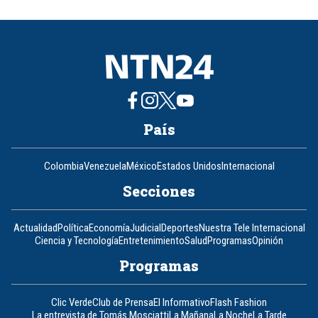
of
8
País
Colombia
Venezuela
México
Estados Unidos
Internacional
Secciones
Actualidad
Política
Economía
Judicial
Deportes
Nuestra Tele Internacional
Ciencia y Tecnología
Entretenimiento
Salud
Programas
Opinión
Programas
Clic Verde
Club de Prensa
El Informativo
Flash Fashion
La entrevista de Tomás Mosciatti
La Mañana
La Noche
La Tarde