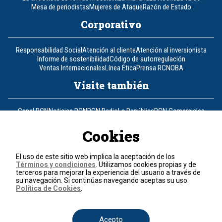
Mesa de periodistas
Mujeres de Ataque
Razón de Estado
Corporativo
Responsabilidad Social
Atención al cliente
Atención al inversionista
Informe de sostenibilidad
Código de autorregulación
Ventas Internacionales
Línea Ética
Prensa RCN
OBA
Visite también
Canal RCN
Noticias RCN
RCN Radio
La República
RCN Comerciales
Nuestra Tele Internacional
Novelas
Fides
TDT
Un producto de RCN Televisión
RCN Total
Cookies
Contáctenos
El uso de este sitio web implica la aceptación de los
Términos y condiciones
. Utilizamos cookies propias y de
Teléfono
+57 (601) 426 92 92
terceros para mejorar la experiencia del usuario a través de
su navegación. Si continúas navegando aceptas su uso.
Política de Cookies
.
Política de datos personales
Política de cookies
Términos y condiciones
Acepto