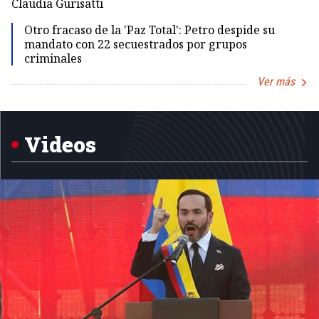
Claudia Gurisatti
Id
Otro fracaso de la 'Paz Total': Petro despide su
mandato con 22 secuestrados por grupos
criminales
Ver más
Item
1
of
5
Videos