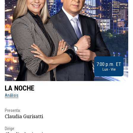
7:00 p.m. ET
Lun - Vie
LA NOCHE
L
Análisis
No
Presenta:
Pr
Claudia Gurisatti
Id
Dirige:
Dir