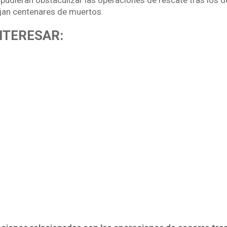
pudieran obstaculizar las operaciones de rescate tras los 
jan centenares de muertos.
NTERESAR: