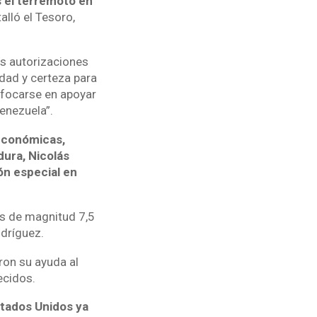
s el terremoto en
talló el Tesoro,
as autorizaciones
idad y certeza para
nfocarse en apoyar
enezuela”.
económicas,
dura, Nicolás
ón especial en
os de magnitud 7,5
dríguez.
ron su ayuda al
ecidos.
stados Unidos ya