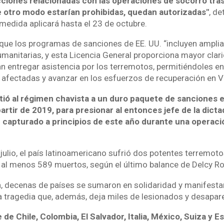
cciones relacionadas con las operaciones de socorro tra
 otro modo estarían prohibidas, quedan autorizadas"
, de
medida aplicará hasta el 23 de octubre.
que los programas de sanciones de EE. UU. “incluyen ampli
umanitarias, y esta Licencia General proporciona mayor clar
n entregar asistencia por los terremotos, permitiéndoles e
afectadas y avanzar en los esfuerzos de recuperación en V
ó al régimen chavista a un duro paquete de sanciones 
rtir de 2019, para presionar al entonces jefe de la dicta
 capturado a principios de este año durante una operaci
 julio, el país latinoamericano sufrió dos potentes terremot
 al menos 589 muertos, según el último balance de Delcy Ro
, decenas de países se sumaron en solidaridad y manifesta
la tragedia que, además, deja miles de lesionados y desapar
e Chile, Colombia, El Salvador, Italia, México, Suiza y E