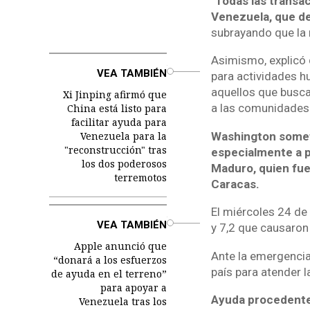
"Todas las transa
Venezuela, que de
subrayando que la 
Asimismo, explicó 
o
VEA TAMBIÉN
para actividades h
aquellos que busca
Xi Jinping afirmó que
a las comunidades 
China está listo para
facilitar ayuda para
Venezuela para la
Washington someti
"reconstrucción" tras
especialmente a pa
los dos poderosos
Maduro, quien fue
terremotos
Caracas.
El miércoles 24 de
o
VEA TAMBIÉN
y 7,2 que causaron
Apple anunció que
Ante la emergencia
“donará a los esfuerzos
país para atender 
de ayuda en el terreno”
para apoyar a
Ayuda procedente d
Venezuela tras los