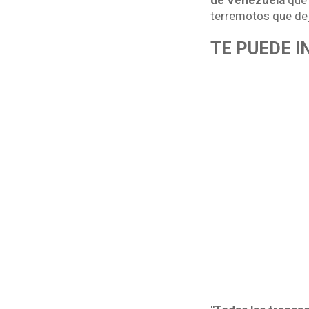
de Venezuela
que 
terremotos que de
TE PUEDE I