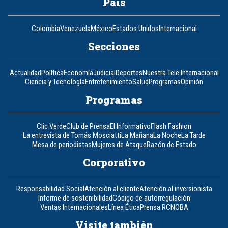
País
Colombia
Venezuela
México
Estados Unidos
Internacional
Secciones
Actualidad
Política
Economía
Judicial
Deportes
Nuestra Tele Internacional
Ciencia y Tecnología
Entretenimiento
Salud
Programas
Opinión
Programas
Clic Verde
Club de Prensa
El Informativo
Flash Fashion
La entrevista de Tomás Mosciatti
La Mañana
La Noche
La Tarde
Mesa de periodistas
Mujeres de Ataque
Razón de Estado
Corporativo
Responsabilidad Social
Atención al cliente
Atención al inversionista
Informe de sostenibilidad
Código de autorregulación
Ventas Internacionales
Línea Ética
Prensa RCN
OBA
Visite también