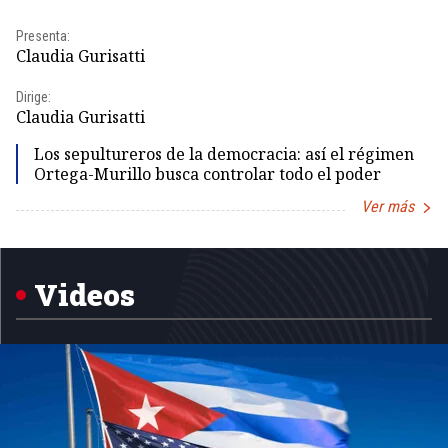
Presenta:
Pr
Claudia Gurisatti
Id
Dirige:
Dir
Claudia Gurisatti
Id
Los sepultureros de la democracia: así el régimen
Ortega-Murillo busca controlar todo el poder
Ver más
Item
1
of
5
Videos