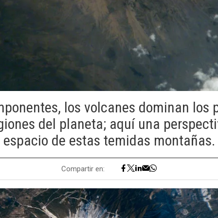
mponentes, los volcanes dominan los p
iones del planeta; aquí una perspecti
espacio de estas temidas montañas.
Compartir en: