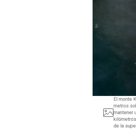
El monte K
metros sob
mantener u
kilómetros
de la supe