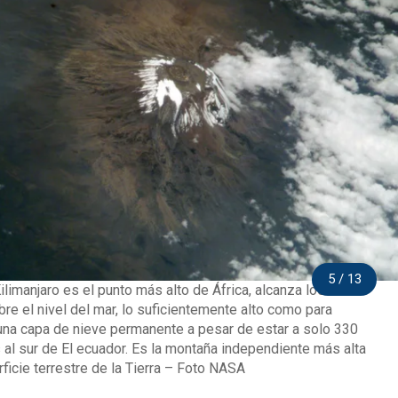
5 / 13
ilimanjaro es el punto más alto de África, alcanza los 5.895
re el nivel del mar, lo suficientemente alto como para
na capa de nieve permanente a pesar de estar a solo 330
 al sur de El ecuador. Es la montaña independiente más alta
rficie terrestre de la Tierra – Foto NASA