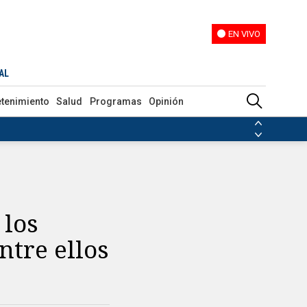
EN VIVO
EN VIVO
AL
etenimiento
Salud
Programas
Opinión
ias de las FARC
ezuela
Nicolás Maduro
Disidencias de las FARC
 en Venezuela
Nicolás Maduro
 los
tre ellos