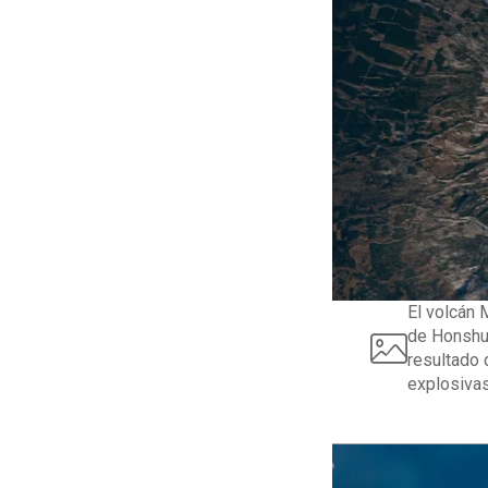
El volcán 
de Honshu 
resultado
explosiva