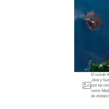
El volcán 
Java y Sum
con tal vi
como Madag
de distan