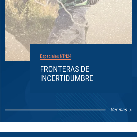
Especiales NTN24
FRONTERAS DE
INCERTIDUMBRE
Ver más
Item
1
of
8