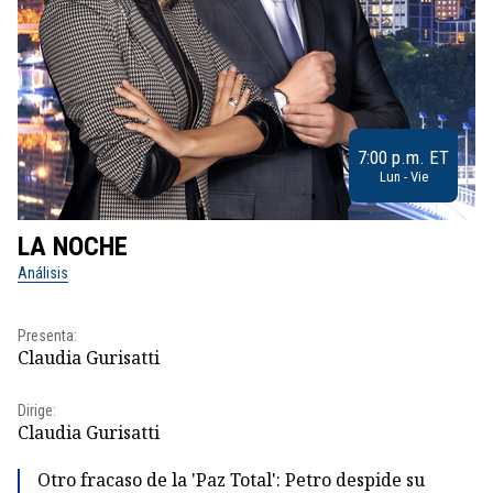
7:00 p.m. ET
Lun - Vie
LA NOCHE
L
Análisis
No
Presenta:
Pr
Claudia Gurisatti
Id
Dirige:
Dir
Claudia Gurisatti
Id
Otro fracaso de la 'Paz Total': Petro despide su