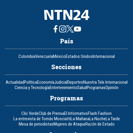
País
Colombia
Venezuela
México
Estados Unidos
Internacional
Secciones
Actualidad
Política
Economía
Judicial
Deportes
Nuestra Tele Internacional
Ciencia y Tecnología
Entretenimiento
Salud
Programas
Opinión
Programas
Clic Verde
Club de Prensa
El Informativo
Flash Fashion
La entrevista de Tomás Mosciatti
La Mañana
La Noche
La Tarde
Mesa de periodistas
Mujeres de Ataque
Razón de Estado