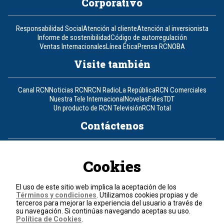
Corporativo
Responsabilidad Social
Atención al cliente
Atención al inversionista
Informe de sostenibilidad
Código de autorregulación
Ventas Internacionales
Línea Ética
Prensa RCN
OBA
Visite también
Canal RCN
Noticias RCN
RCN Radio
La República
RCN Comerciales
Nuestra Tele Internacional
Novelas
Fides
TDT
Un producto de RCN Televisión
RCN Total
Contáctenos
Teléfono
+57 (601) 426 92 92
Cookies
Política de datos personales
Política de cookies
El uso de este sitio web implica la aceptación de los
Términos y condiciones
Términos y condiciones
. Utilizamos cookies propias y de
terceros para mejorar la experiencia del usuario a través de
su navegación. Si continúas navegando aceptas su uso.
© 2026, RCN Medios.
Política de Cookies
.
Todos los derechos reservados.