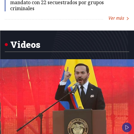
mandato con 22 secuestrados por grupos
criminales
Ver más
Item
1
of
5
Videos