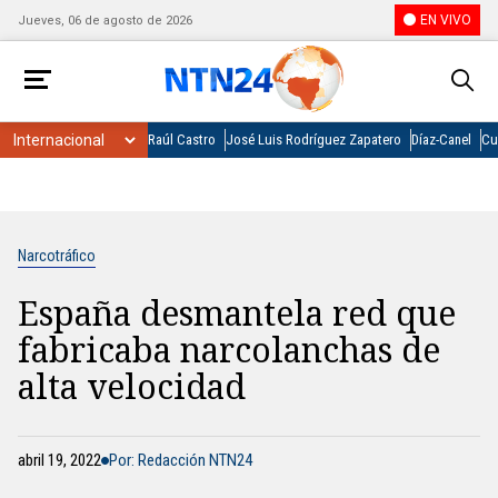
EN VIVO
Jueves, 06 de agosto de 2026
Raúl Castro
José Luis Rodríguez Zapatero
Díaz-Canel
Cu
Narcotráfico
España desmantela red que
fabricaba narcolanchas de
alta velocidad
abril 19, 2022
Por: Redacción NTN24