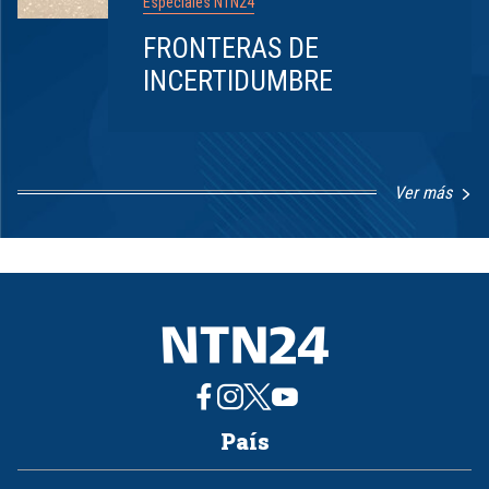
Especiales NTN24
FRONTERAS DE
INCERTIDUMBRE
Ver más
Item
1
of
8
País