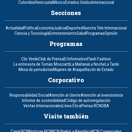
Colombia
Venezuela
México
Estados Unidos
Internacional
Secciones
Actualidad
Política
Economía
Judicial
Deportes
Nuestra Tele Internacional
Ciencia y Tecnología
Entretenimiento
Salud
Programas
Opinión
Programas
Clic Verde
Club de Prensa
El Informativo
Flash Fashion
La entrevista de Tomás Mosciatti
La Mañana
La Noche
La Tarde
Mesa de periodistas
Mujeres de Ataque
Razón de Estado
Corporativo
Responsabilidad Social
Atención al cliente
Atención al inversionista
Informe de sostenibilidad
Código de autorregulación
Ventas Internacionales
Línea Ética
Prensa RCN
OBA
Visite también
Canal RCN
Noticias RCN
RCN Radio
La República
RCN Comerciales