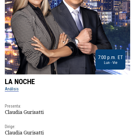
7:00 p.m. ET
Lun - Vie
LA NOCHE
L
Análisis
No
Pr
Presenta:
Id
Claudia Gurisatti
Dir
Dirige:
Id
Claudia Gurisatti