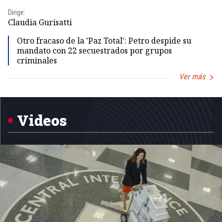
Dirige:
Dir
Claudia Gurisatti
Id
Otro fracaso de la 'Paz Total': Petro despide su
mandato con 22 secuestrados por grupos
criminales
Ver más
Item
1
of
5
Videos