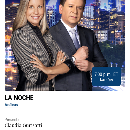
7:00 p.m. ET
Lun - Vie
LA NOCHE
L
Análisis
No
Presenta:
Pr
Claudia Gurisatti
Id