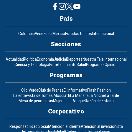
País
Colombia
Venezuela
México
Estados Unidos
Internacional
Secciones
Actualidad
Política
Economía
Judicial
Deportes
Nuestra Tele Internacional
Ciencia y Tecnología
Entretenimiento
Salud
Programas
Opinión
Programas
Clic Verde
Club de Prensa
El Informativo
Flash Fashion
La entrevista de Tomás Mosciatti
La Mañana
La Noche
La Tarde
Mesa de periodistas
Mujeres de Ataque
Razón de Estado
Corporativo
Responsabilidad Social
Atención al cliente
Atención al inversionista
Informe de sostenibilidad
Código de autorregulación