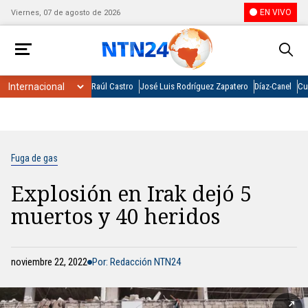
EN VIVO
Viernes, 07 de agosto de 2026
Raúl Castro
José Luis Rodríguez Zapatero
Díaz-Canel
Cu
Fuga de gas
Explosión en Irak dejó 5
muertos y 40 heridos
noviembre 22, 2022
Por: Redacción NTN24