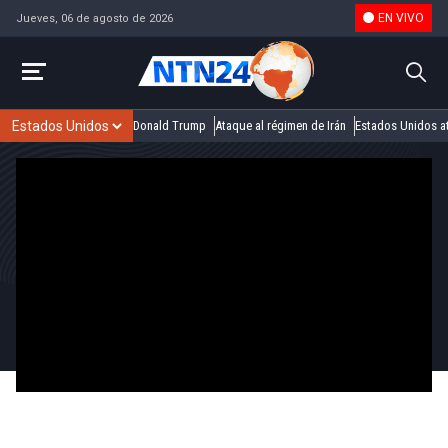
EN VIVO
Jueves, 06 de agosto de 2026
Donald Trump
Ataque al régimen de Irán
Estados Unidos at