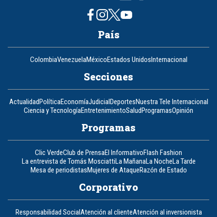
País
Colombia
Venezuela
México
Estados Unidos
Internacional
Secciones
Actualidad
Política
Economía
Judicial
Deportes
Nuestra Tele Internacional
Ciencia y Tecnología
Entretenimiento
Salud
Programas
Opinión
Programas
Clic Verde
Club de Prensa
El Informativo
Flash Fashion
La entrevista de Tomás Mosciatti
La Mañana
La Noche
La Tarde
Mesa de periodistas
Mujeres de Ataque
Razón de Estado
Corporativo
Responsabilidad Social
Atención al cliente
Atención al inversionista