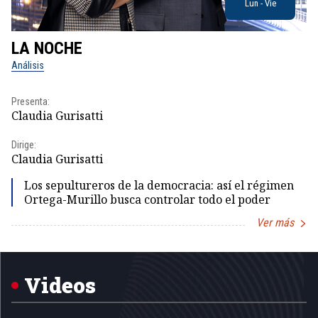
Lun - Vie
LA NOCHE
L
Análisis
No
Presenta:
Pr
Claudia Gurisatti
Id
Dirige:
Dir
Claudia Gurisatti
Id
Los sepultureros de la democracia: así el régimen
Ortega-Murillo busca controlar todo el poder
Ver más
Item
1
of
5
Videos