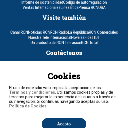
Informe de sostenibilidad
Código de autorregulación
Ventas Internacionales
Línea Ética
Prensa RCN
OBA
Visite también
Canal RCN
Noticias RCN
RCN Radio
La República
RCN Comerciales
Nuestra Tele Internacional
Novelas
Fides
TDT
Un producto de RCN Televisión
RCN Total
Contáctenos
Teléfono
+57 (601) 426 92 92
Cookies
Política de datos personales
Política de cookies
El uso de este sitio web implica la aceptación de los
Términos y condiciones
Términos y condiciones
. Utilizamos cookies propias y de
terceros para mejorar la experiencia del usuario a través de
su navegación. Si continúas navegando aceptas su uso.
© 2026, RCN Medios.
Política de Cookies
.
Todos los derechos reservados.
Organización Ardila Lülle - www.oal.com.co
Acepto