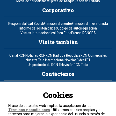
Mesa de periodistas
Mujeres de Ataque
Razón de Estado
Corporativo
Responsabilidad Social
Atención al cliente
Atención al inversionista
Informe de sostenibilidad
Código de autorregulación
Ventas Internacionales
Línea Ética
Prensa RCN
OBA
Visite también
Canal RCN
Noticias RCN
RCN Radio
La República
RCN Comerciales
Nuestra Tele Internacional
Novelas
Fides
TDT
Un producto de RCN Televisión
RCN Total
Contáctenos
Teléfono
+57 (601) 426 92 92
Cookies
Política de datos personales
Política de cookies
El uso de este sitio web implica la aceptación de los
Términos y condiciones
Términos y condiciones
. Utilizamos cookies propias y de
terceros para mejorar la experiencia del usuario a través de