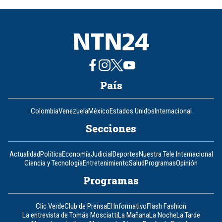
of
8
País
Colombia
Venezuela
México
Estados Unidos
Internacional
Secciones
Actualidad
Política
Economía
Judicial
Deportes
Nuestra Tele Internacional
Ciencia y Tecnología
Entretenimiento
Salud
Programas
Opinión
Programas
Clic Verde
Club de Prensa
El Informativo
Flash Fashion
La entrevista de Tomás Mosciatti
La Mañana
La Noche
La Tarde