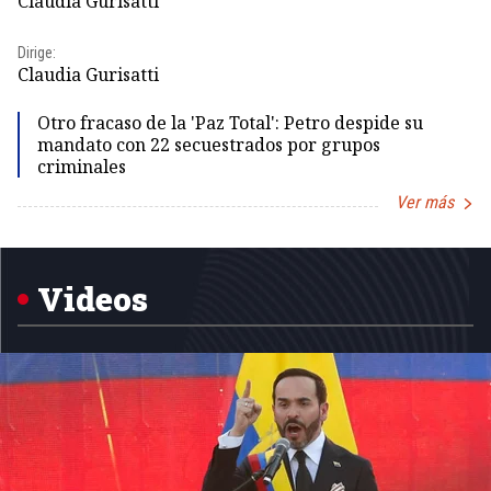
Claudia Gurisatti
Dir
Dirige:
Id
Claudia Gurisatti
Otro fracaso de la 'Paz Total': Petro despide su
mandato con 22 secuestrados por grupos
criminales
Ver más
Item
1
of
5
Videos