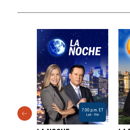
9:30 a.m. ET
7:00 p.m. ET
Sab
Lun - Vie