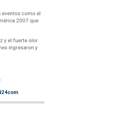
en eventos como el
América 2007 que
 y el fuerte olor
enes ingresaron y
e
TN24com