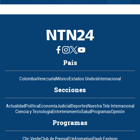
1
of
8
País
Colombia
Venezuela
México
Estados Unidos
Internacional
Secciones
Actualidad
Política
Economía
Judicial
Deportes
Nuestra Tele Internacional
Ciencia y Tecnología
Entretenimiento
Salud
Programas
Opinión
Programas
Clic Verde
Club de Prensa
El Informativo
Flash Fashion