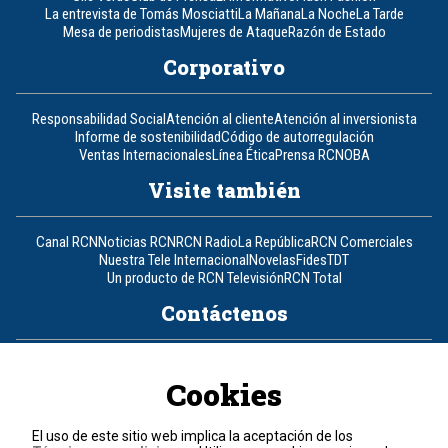
La entrevista de Tomás Mosciatti
La Mañana
La Noche
La Tarde
Mesa de periodistas
Mujeres de Ataque
Razón de Estado
Corporativo
Responsabilidad Social
Atención al cliente
Atención al inversionista
Informe de sostenibilidad
Código de autorregulación
Ventas Internacionales
Línea Ética
Prensa RCN
OBA
Visite también
Canal RCN
Noticias RCN
RCN Radio
La República
RCN Comerciales
Nuestra Tele Internacional
Novelas
Fides
TDT
Un producto de RCN Televisión
RCN Total
Contáctenos
Teléfono
+57 (601) 426 92 92
Cookies
Política de datos personales
Política de cookies
El uso de este sitio web implica la aceptación de los
Términos y condiciones