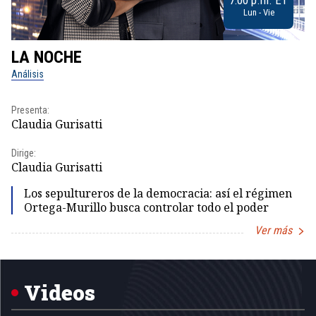
Lun - Vie
LA NOCHE
L
Análisis
No
Presenta:
Pr
Claudia Gurisatti
Id
Dirige:
Dir
Claudia Gurisatti
Id
Los sepultureros de la democracia: así el régimen
Ortega-Murillo busca controlar todo el poder
Ver más
Item
1
of
5
Videos