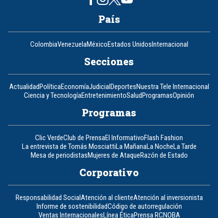
País
Colombia
Venezuela
México
Estados Unidos
Internacional
Secciones
Actualidad
Política
Economía
Judicial
Deportes
Nuestra Tele Internacional
Ciencia y Tecnología
Entretenimiento
Salud
Programas
Opinión
Programas
Clic Verde
Club de Prensa
El Informativo
Flash Fashion
La entrevista de Tomás Mosciatti
La Mañana
La Noche
La Tarde
Mesa de periodistas
Mujeres de Ataque
Razón de Estado
Corporativo
Responsabilidad Social
Atención al cliente
Atención al inversionista
Informe de sostenibilidad
Código de autorregulación
Ventas Internacionales
Línea Ética
Prensa RCN
OBA