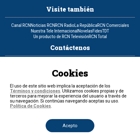
Visite también
Canal RCN
Noticias RCN
RCN Radio
La República
RCN Comerciales
Nuestra Tele Internacional
Novelas
Fides
TDT
Un producto de RCN Televisión
RCN Total
Contáctenos
Teléfono
+57 (601) 426 92 92
Cookies
Política de datos personales
Política de cookies
El uso de este sitio web implica la aceptación de los
Términos y condiciones
Términos y condiciones
. Utilizamos cookies propias y de
terceros para mejorar la experiencia del usuario a través de
su navegación. Si continúas navegando aceptas su uso.
© 2026, RCN Medios.
Política de Cookies
.
Todos los derechos reservados.
Organización Ardila Lülle - www.oal.com.co
Acepto