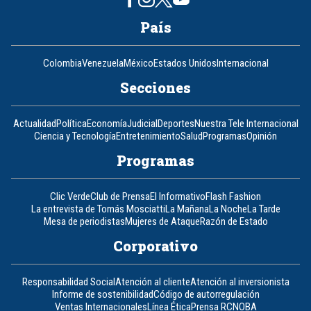
País
Colombia
Venezuela
México
Estados Unidos
Internacional
Secciones
Actualidad
Política
Economía
Judicial
Deportes
Nuestra Tele Internacional
Ciencia y Tecnología
Entretenimiento
Salud
Programas
Opinión
Programas
Clic Verde
Club de Prensa
El Informativo
Flash Fashion
La entrevista de Tomás Mosciatti
La Mañana
La Noche
La Tarde
Mesa de periodistas
Mujeres de Ataque
Razón de Estado
Corporativo
Responsabilidad Social
Atención al cliente
Atención al inversionista
Informe de sostenibilidad
Código de autorregulación
Ventas Internacionales
Línea Ética
Prensa RCN
OBA