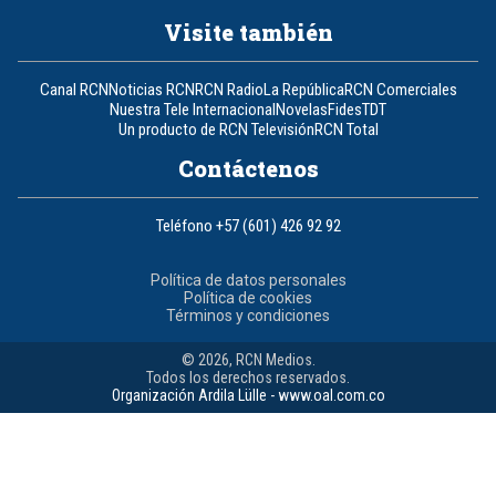
Visite también
Canal RCN
Noticias RCN
RCN Radio
La República
RCN Comerciales
Nuestra Tele Internacional
Novelas
Fides
TDT
Un producto de RCN Televisión
RCN Total
Contáctenos
Teléfono
+57 (601) 426 92 92
Política de datos personales
Política de cookies
Términos y condiciones
© 2026, RCN Medios.
Todos los derechos reservados.
Organización Ardila Lülle - www.oal.com.co