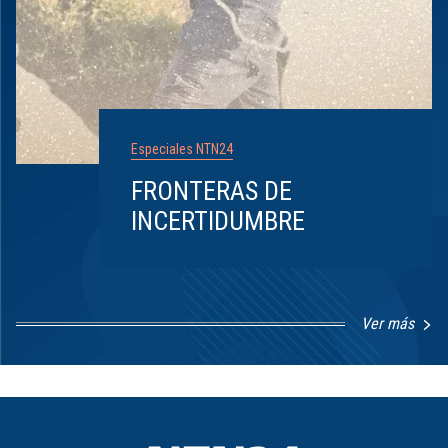
Especiales NTN24
FRONTERAS DE
INCERTIDUMBRE
Ver más
Item
1
of
8