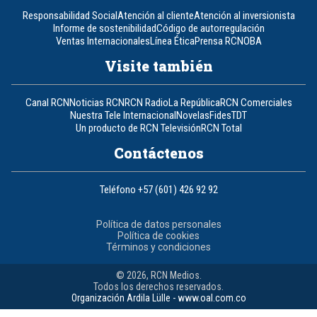
Responsabilidad Social
Atención al cliente
Atención al inversionista
Informe de sostenibilidad
Código de autorregulación
Ventas Internacionales
Línea Ética
Prensa RCN
OBA
Visite también
Canal RCN
Noticias RCN
RCN Radio
La República
RCN Comerciales
Nuestra Tele Internacional
Novelas
Fides
TDT
Un producto de RCN Televisión
RCN Total
Contáctenos
Teléfono
+57 (601) 426 92 92
Política de datos personales
Política de cookies
Términos y condiciones
© 2026, RCN Medios.
Todos los derechos reservados.
Organización Ardila Lülle - www.oal.com.co