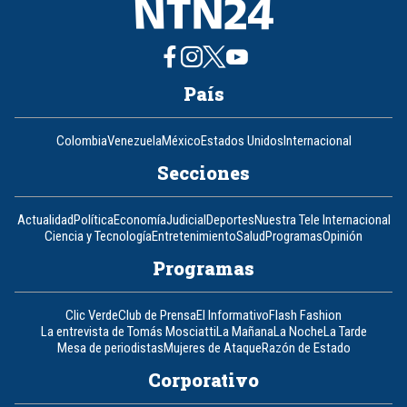
País
Colombia
Venezuela
México
Estados Unidos
Internacional
Secciones
Actualidad
Política
Economía
Judicial
Deportes
Nuestra Tele Internacional
Ciencia y Tecnología
Entretenimiento
Salud
Programas
Opinión
Programas
Clic Verde
Club de Prensa
El Informativo
Flash Fashion
La entrevista de Tomás Mosciatti
La Mañana
La Noche
La Tarde
Mesa de periodistas
Mujeres de Ataque
Razón de Estado
Corporativo