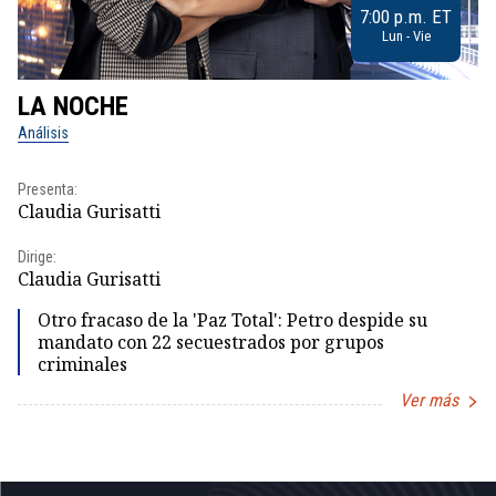
7:00 p.m. ET
Lun - Vie
LA NOCHE
L
Análisis
No
Presenta:
Pr
Claudia Gurisatti
Id
Dirige:
Dir
Claudia Gurisatti
Id
Otro fracaso de la 'Paz Total': Petro despide su
mandato con 22 secuestrados por grupos
criminales
Ver más
Item
1
of
5