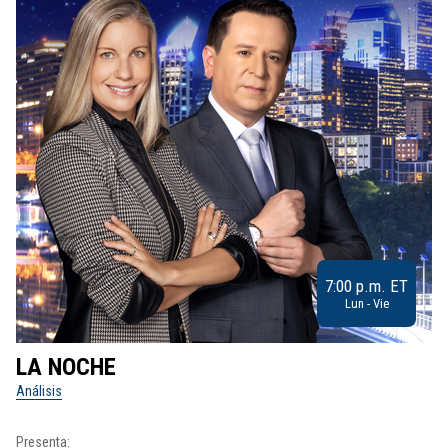
7:00 p.m. ET
Lun - Vie
LA NOCHE
L
Análisis
No
Presenta: