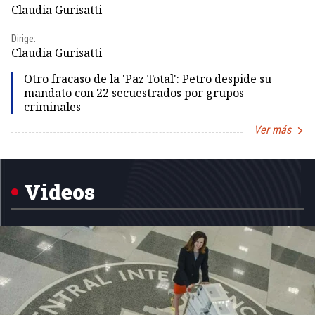
Pr
Claudia Gurisatti
Id
Dirige:
Dir
Claudia Gurisatti
Id
Otro fracaso de la 'Paz Total': Petro despide su
mandato con 22 secuestrados por grupos
criminales
Ver más
Item
1
of
5
Videos