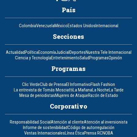
País
Colombia
Venezuela
México
Estados Unidos
Internacional
Secciones
Actualidad
Política
Economía
Judicial
Deportes
Nuestra Tele Internacional
Ciencia y Tecnología
Entretenimiento
Salud
Programas
Opinión
Programas
Clic Verde
Club de Prensa
El Informativo
Flash Fashion
La entrevista de Tomás Mosciatti
La Mañana
La Noche
La Tarde
Mesa de periodistas
Mujeres de Ataque
Razón de Estado
Corporativo
Responsabilidad Social
Atención al cliente
Atención al inversionista
Informe de sostenibilidad
Código de autorregulación
Ventas Internacionales
Línea Ética
Prensa RCN
OBA