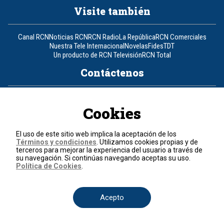
Visite también
Canal RCN
Noticias RCN
RCN Radio
La República
RCN Comerciales
Nuestra Tele Internacional
Novelas
Fides
TDT
Un producto de RCN Televisión
RCN Total
Contáctenos
Teléfono
+57 (601) 426 92 92
Cookies
Política de datos personales
Política de cookies
El uso de este sitio web implica la aceptación de los
Términos y condiciones
Términos y condiciones
. Utilizamos cookies propias y de
terceros para mejorar la experiencia del usuario a través de
su navegación. Si continúas navegando aceptas su uso.
© 2026, RCN Medios.
Política de Cookies
.
Todos los derechos reservados.
Organización Ardila Lülle - www.oal.com.co
Acepto