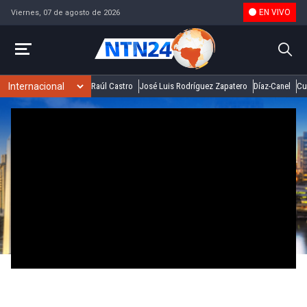
EN VIVO
Viernes, 07 de agosto de 2026
Raúl Castro
José Luis Rodríguez Zapatero
Díaz-Canel
Cu