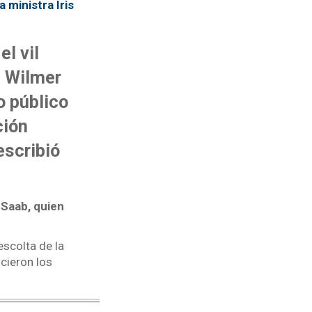
 ministra Iris
l vil
, Wilmer
o público
ción
escribió
 Saab, quien
escolta de la
cieron los