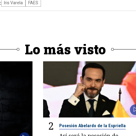
:
Iris Varela
FAES
Lo más visto
2
Posesión Abelardo de la Espriella
Así será la posesión de