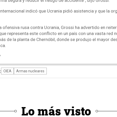
a segura y reducir el riesgo de accidente", dijo Grossi.
 internacional indicó que Ucrania pidió asistencia y que la o
la ofensiva rusa contra Ucrania, Grossi ha advertido en reit
que representa este conflicto en un país con una vasta red n
ás de la planta de Chernóbil, donde se produjo el mayor desa
ica.
P
:
OIEA
Armas nucleares
Lo más visto