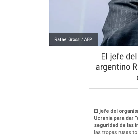
Rafael Grossi / AFP
El jefe de
argentino R
El jefe del organ
Ucrania para dar "
seguridad de las 
las tropas rusas to