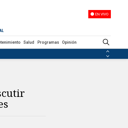
EN VIVO
EN VIVO
AL
etenimiento
Salud
Programas
Opinión
ias de las FARC
ezuela
Nicolás Maduro
Disidencias de las FARC
 en Venezuela
Nicolás Maduro
scutir
es