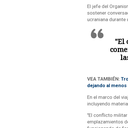
El jefe del Organis
sostener conversaci
ucraniana durante 
"El 
comen
la
VEA TAMBIÉN:
Tro
dejando al menos
En el marco del via
incluyendo materia
"El conflicto milit
emplazamientos de