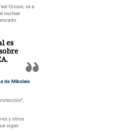
ael Grossi, va a
al nuclear
unicado.
al es
 sobre
EA.
a de Mikolaiv
rotección",
ares y otros
ue sigan