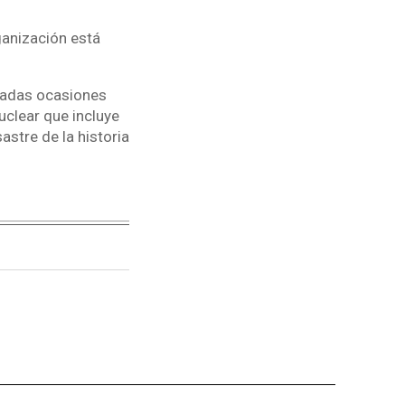
rganización está
eradas ocasiones
uclear que incluye
stre de la historia