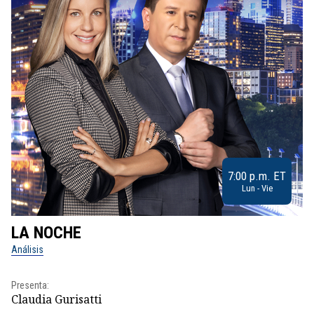
7:00 p.m. ET
Lun - Vie
LA NOCHE
L
Análisis
No
Presenta:
Pr
Claudia Gurisatti
Id