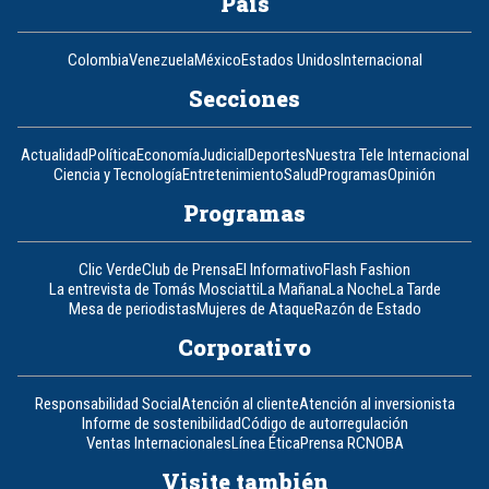
País
Colombia
Venezuela
México
Estados Unidos
Internacional
Secciones
Actualidad
Política
Economía
Judicial
Deportes
Nuestra Tele Internacional
Ciencia y Tecnología
Entretenimiento
Salud
Programas
Opinión
Programas
Clic Verde
Club de Prensa
El Informativo
Flash Fashion
La entrevista de Tomás Mosciatti
La Mañana
La Noche
La Tarde
Mesa de periodistas
Mujeres de Ataque
Razón de Estado
Corporativo
Responsabilidad Social
Atención al cliente
Atención al inversionista
Informe de sostenibilidad
Código de autorregulación
Ventas Internacionales
Línea Ética
Prensa RCN
OBA
Visite también