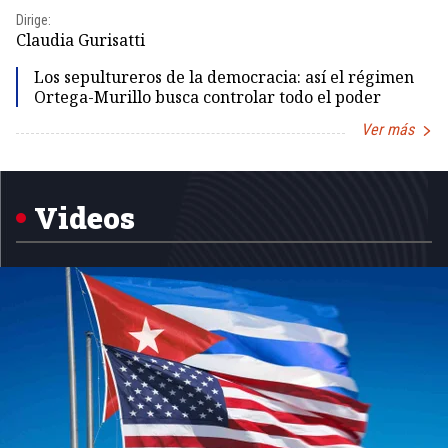
Dirige:
Dir
Claudia Gurisatti
Id
Los sepultureros de la democracia: así el régimen
Ortega-Murillo busca controlar todo el poder
Ver más
Item
1
of
5
Videos