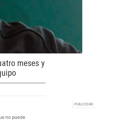
uatro meses y
quipo
ue no puede