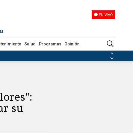
EN VIVO
EN VIVO
AL
etenimiento
Salud
Programas
Opinión
ias de las FARC
ezuela
Nicolás Maduro
Disidencias de las FARC
 en Venezuela
Nicolás Maduro
lores":
ar su