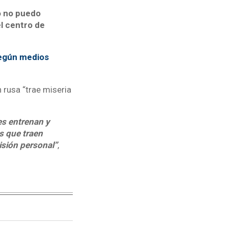
o no puedo
el centro de
según medios
 rusa “trae miseria
s entrenan y
s que traen
isión personal”
,