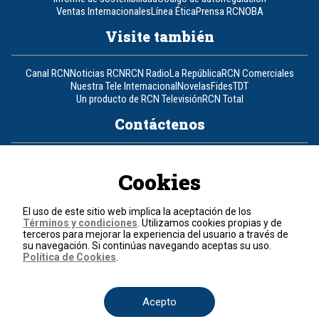
Ventas Internacionales
Línea Ética
Prensa RCN
OBA
Visite también
Canal RCN
Noticias RCN
RCN Radio
La República
RCN Comerciales
Nuestra Tele Internacional
Novelas
Fides
TDT
Un producto de RCN Televisión
RCN Total
Contáctenos
Teléfono
+57 (601) 426 92 92
Cookies
Política de datos personales
Política de cookies
El uso de este sitio web implica la aceptación de los
Términos y condiciones
Términos y condiciones
. Utilizamos cookies propias y de
terceros para mejorar la experiencia del usuario a través de
su navegación. Si continúas navegando aceptas su uso.
© 2026, RCN Medios.
Política de Cookies
.
Todos los derechos reservados.
Organización Ardila Lülle - www.oal.com.co
Acepto