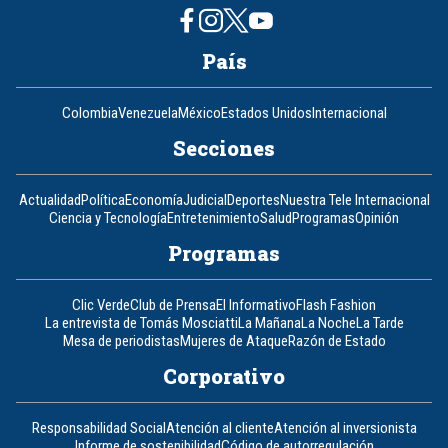
País
Colombia
Venezuela
México
Estados Unidos
Internacional
Secciones
Actualidad
Política
Economía
Judicial
Deportes
Nuestra Tele Internacional
Ciencia y Tecnología
Entretenimiento
Salud
Programas
Opinión
Programas
Clic Verde
Club de Prensa
El Informativo
Flash Fashion
La entrevista de Tomás Mosciatti
La Mañana
La Noche
La Tarde
Mesa de periodistas
Mujeres de Ataque
Razón de Estado
Corporativo
Responsabilidad Social
Atención al cliente
Atención al inversionista
Informe de sostenibilidad
Código de autorregulación