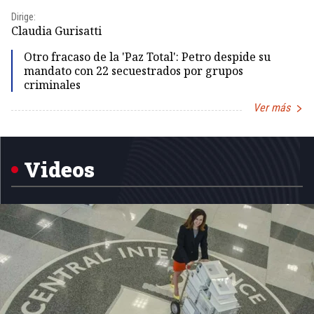
Dirige:
Dir
Claudia Gurisatti
Id
Otro fracaso de la 'Paz Total': Petro despide su
mandato con 22 secuestrados por grupos
criminales
Ver más
Item
1
of
5
Videos