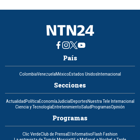
of
8
País
Colombia
Venezuela
México
Estados Unidos
Internacional
Secciones
Actualidad
Política
Economía
Judicial
Deportes
Nuestra Tele Internacional
Ciencia y Tecnología
Entretenimiento
Salud
Programas
Opinión
Programas
Clic Verde
Club de Prensa
El Informativo
Flash Fashion
La entrevista de Tomás Mosciatti
La Mañana
La Noche
La Tarde