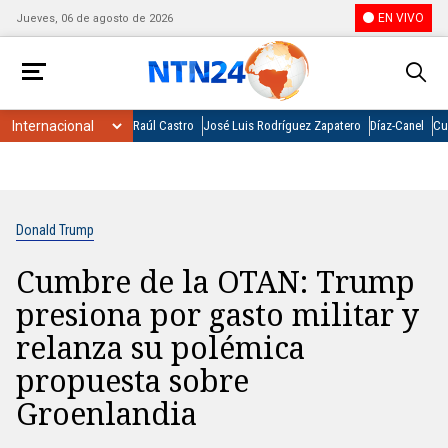
EN VIVO
Jueves, 06 de agosto de 2026
Raúl Castro
José Luis Rodríguez Zapatero
Díaz-Canel
Cu
Donald Trump
Cumbre de la OTAN: Trump
presiona por gasto militar y
relanza su polémica
propuesta sobre
Groenlandia