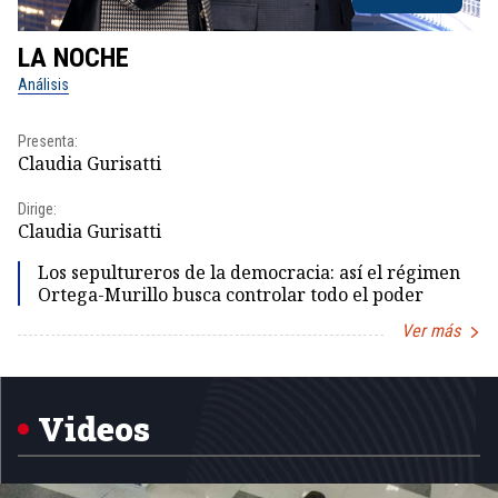
LA NOCHE
L
Análisis
No
Presenta:
Pr
Claudia Gurisatti
Id
Dirige:
Dir
Claudia Gurisatti
Id
Los sepultureros de la democracia: así el régimen
Ortega-Murillo busca controlar todo el poder
Ver más
Item
1
of
5
Videos