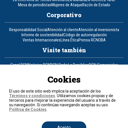
Mesa de periodistas
Mujeres de Ataque
Razón de Estado
Corporativo
Responsabilidad Social
Atención al cliente
Atención al inversionista
Informe de sostenibilidad
Código de autorregulación
Ventas Internacionales
Línea Ética
Prensa RCN
OBA
Visite también
Canal RCN
Noticias RCN
RCN Radio
La República
RCN Comerciales
Nuestra Tele Internacional
Novelas
Fides
TDT
Un producto de RCN Televisión
RCN Total
Cookies
Contáctenos
El uso de este sitio web implica la aceptación de los
Términos y condiciones
. Utilizamos cookies propias y de
Teléfono
+57 (601) 426 92 92
terceros para mejorar la experiencia del usuario a través de
su navegación. Si continúas navegando aceptas su uso.
Política de Cookies
.
Política de datos personales
Política de cookies
Términos y condiciones
Acepto