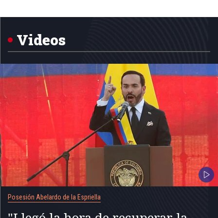
Item
1
of
5
Videos
Posesión Abelardo de la Espriella
"Llegó la hora de recuperar la