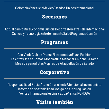
Colombia
Venezuela
México
Estados Unidos
Internacional
Secciones
Actualidad
Política
Economía
Judicial
Deportes
Nuestra Tele Internacional
Ciencia y Tecnología
Entretenimiento
Salud
Programas
Opinión
Programas
Clic Verde
Club de Prensa
El Informativo
Flash Fashion
La entrevista de Tomás Mosciatti
La Mañana
La Noche
La Tarde
Mesa de periodistas
Mujeres de Ataque
Razón de Estado
Corporativo
Responsabilidad Social
Atención al cliente
Atención al inversionista
Informe de sostenibilidad
Código de autorregulación
Ventas Internacionales
Línea Ética
Prensa RCN
OBA
Visite también