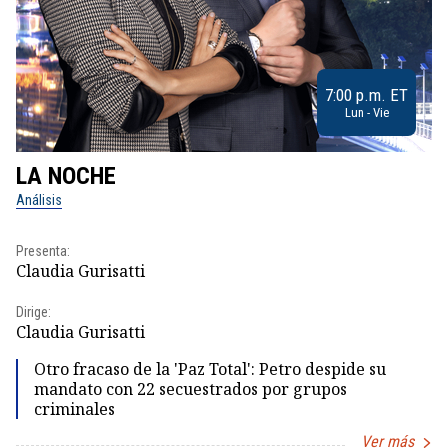
7:00 p.m. ET
Lun - Vie
LA NOCHE
L
Análisis
No
Presenta:
Pr
Claudia Gurisatti
Id
Dirige:
Dir
Claudia Gurisatti
Id
Otro fracaso de la 'Paz Total': Petro despide su
mandato con 22 secuestrados por grupos
criminales
Ver más