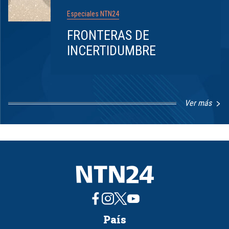
Especiales NTN24
FRONTERAS DE
INCERTIDUMBRE
Ver más
Item
1
of
8
País