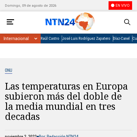
EN VIVO
Domingo, 09 de agosto de 2026
Raúl Castro
José Luis Rodríguez Zapatero
Díaz-Canel
Cu
ONU
Las temperaturas en Europa
subieron más del doble de
la media mundial en tres
decadas
noviembre 2, 2022
Por: Redacción NTN24