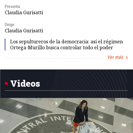
Presenta:
Pr
Claudia Gurisatti
Id
Dirige:
Dir
Claudia Gurisatti
Id
Los sepultureros de la democracia: así el régimen
Ortega-Murillo busca controlar todo el poder
Ver más
Item
1
of
5
Videos