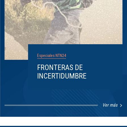
Especiales NTN24
FRONTERAS DE
INCERTIDUMBRE
Ver más
Item
1
of
8