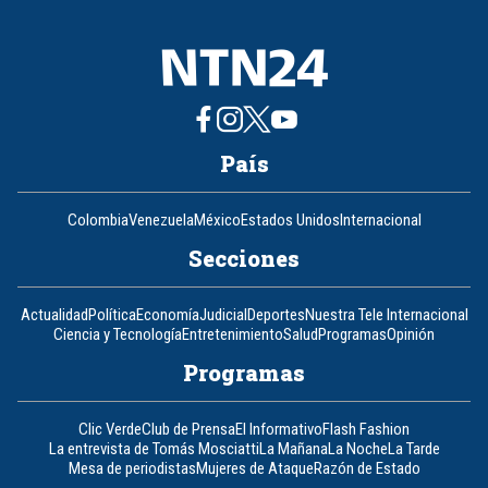
País
Colombia
Venezuela
México
Estados Unidos
Internacional
Secciones
Actualidad
Política
Economía
Judicial
Deportes
Nuestra Tele Internacional
Ciencia y Tecnología
Entretenimiento
Salud
Programas
Opinión
Programas
Clic Verde
Club de Prensa
El Informativo
Flash Fashion
La entrevista de Tomás Mosciatti
La Mañana
La Noche
La Tarde
Mesa de periodistas
Mujeres de Ataque
Razón de Estado