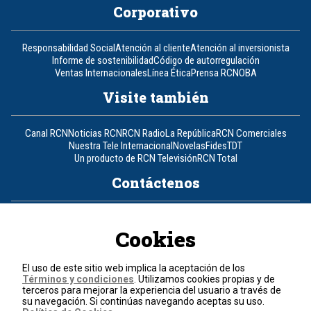
Corporativo
Responsabilidad Social
Atención al cliente
Atención al inversionista
Informe de sostenibilidad
Código de autorregulación
Ventas Internacionales
Línea Ética
Prensa RCN
OBA
Visite también
Canal RCN
Noticias RCN
RCN Radio
La República
RCN Comerciales
Nuestra Tele Internacional
Novelas
Fides
TDT
Un producto de RCN Televisión
RCN Total
Contáctenos
Teléfono
+57 (601) 426 92 92
Cookies
Política de datos personales
Política de cookies
El uso de este sitio web implica la aceptación de los
Términos y condiciones
Términos y condiciones
. Utilizamos cookies propias y de
terceros para mejorar la experiencia del usuario a través de
su navegación. Si continúas navegando aceptas su uso.
© 2026, RCN Medios.