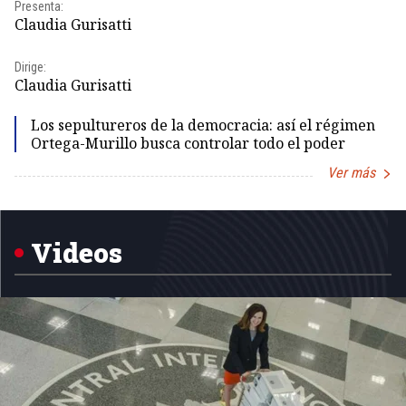
Pr
Presenta:
Id
Claudia Gurisatti
Dir
Dirige:
Id
Claudia Gurisatti
Los sepultureros de la democracia: así el régimen
Ortega-Murillo busca controlar todo el poder
Ver más
Item
1
of
5
Videos