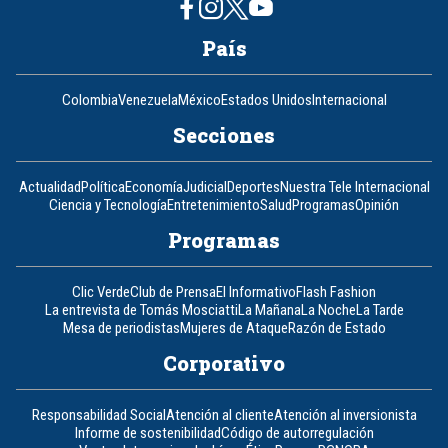
País
Colombia
Venezuela
México
Estados Unidos
Internacional
Secciones
Actualidad
Política
Economía
Judicial
Deportes
Nuestra Tele Internacional
Ciencia y Tecnología
Entretenimiento
Salud
Programas
Opinión
Programas
Clic Verde
Club de Prensa
El Informativo
Flash Fashion
La entrevista de Tomás Mosciatti
La Mañana
La Noche
La Tarde
Mesa de periodistas
Mujeres de Ataque
Razón de Estado
Corporativo
Responsabilidad Social
Atención al cliente
Atención al inversionista
Informe de sostenibilidad
Código de autorregulación