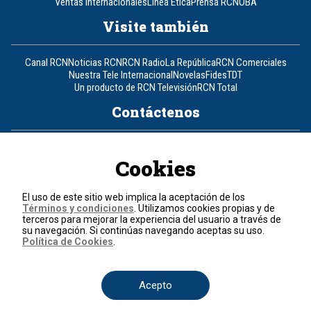
Ventas Internacionales
Línea Ética
Prensa RCN
OBA
Visite también
Canal RCN
Noticias RCN
RCN Radio
La República
RCN Comerciales
Nuestra Tele Internacional
Novelas
Fides
TDT
Un producto de RCN Televisión
RCN Total
Contáctenos
Teléfono
+57 (601) 426 92 92
Cookies
Política de datos personales
Política de cookies
El uso de este sitio web implica la aceptación de los
Términos y condiciones
Términos y condiciones
. Utilizamos cookies propias y de
terceros para mejorar la experiencia del usuario a través de
su navegación. Si continúas navegando aceptas su uso.
© 2026, RCN Medios.
Política de Cookies
.
Todos los derechos reservados.
Organización Ardila Lülle - www.oal.com.co
Acepto