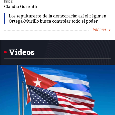
Dirige:
Dir
Claudia Gurisatti
Id
Los sepultureros de la democracia: así el régimen
Ortega-Murillo busca controlar todo el poder
Ver más
Item
1
of
5
Videos