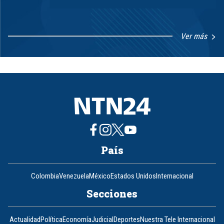
Ver más
Item
1
of
8
País
Colombia
Venezuela
México
Estados Unidos
Internacional
Secciones
Actualidad
Política
Economía
Judicial
Deportes
Nuestra Tele Internacional