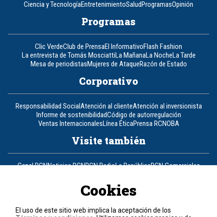
Ciencia y Tecnología
Entretenimiento
Salud
Programas
Opinión
Programas
Clic Verde
Club de Prensa
El Informativo
Flash Fashion
La entrevista de Tomás Mosciatti
La Mañana
La Noche
La Tarde
Mesa de periodistas
Mujeres de Ataque
Razón de Estado
Corporativo
Responsabilidad Social
Atención al cliente
Atención al inversionista
Informe de sostenibilidad
Código de autorregulación
Ventas Internacionales
Línea Ética
Prensa RCN
OBA
Visite también
Canal RCN
Noticias RCN
RCN Radio
La República
RCN Comerciales
Nuestra Tele Internacional
Novelas
Fides
TDT
Un producto de RCN Televisión
RCN Total
Cookies
Contáctenos
El uso de este sitio web implica la aceptación de los