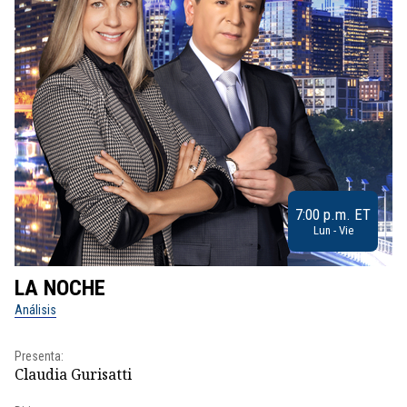
7:00 p.m. ET
Lun - Vie
LA NOCHE
L
Análisis
No
Presenta:
Pr
Claudia Gurisatti
Id