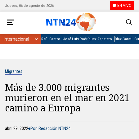
EN VIVO
Jueves, 06 de agosto de 2026
Raúl Castro
José Luis Rodríguez Zapatero
Díaz-Canel
Cu
Migrantes
Más de 3.000 migrantes
murieron en el mar en 2021
camino a Europa
abril 29, 2022
Por: Redacción NTN24