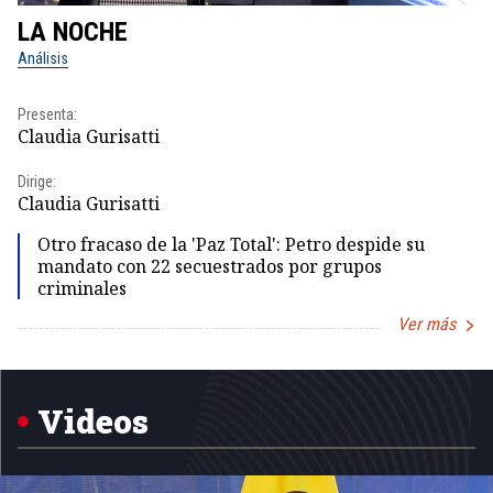
LA NOCHE
L
Análisis
No
Presenta:
Pr
Claudia Gurisatti
Id
Dirige:
Dir
Claudia Gurisatti
Id
Otro fracaso de la 'Paz Total': Petro despide su
mandato con 22 secuestrados por grupos
criminales
Ver más
Item
1
of
5
Videos