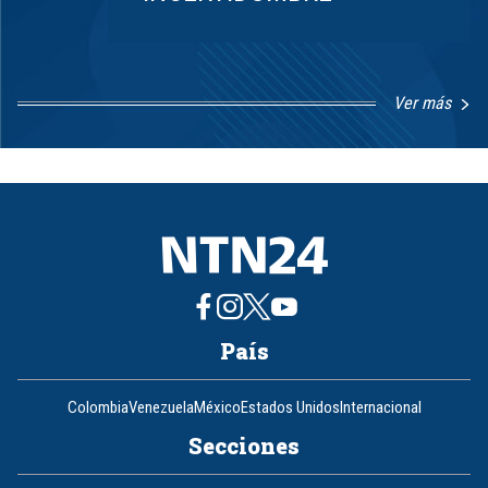
Ver más
Item
1
of
8
País
Colombia
Venezuela
México
Estados Unidos
Internacional
Secciones