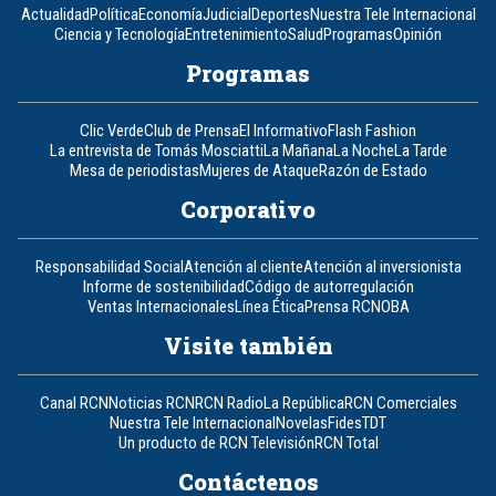
Actualidad
Política
Economía
Judicial
Deportes
Nuestra Tele Internacional
Ciencia y Tecnología
Entretenimiento
Salud
Programas
Opinión
Programas
Clic Verde
Club de Prensa
El Informativo
Flash Fashion
La entrevista de Tomás Mosciatti
La Mañana
La Noche
La Tarde
Mesa de periodistas
Mujeres de Ataque
Razón de Estado
Corporativo
Responsabilidad Social
Atención al cliente
Atención al inversionista
Informe de sostenibilidad
Código de autorregulación
Ventas Internacionales
Línea Ética
Prensa RCN
OBA
Visite también
Canal RCN
Noticias RCN
RCN Radio
La República
RCN Comerciales
Nuestra Tele Internacional
Novelas
Fides
TDT
Un producto de RCN Televisión
RCN Total
Contáctenos