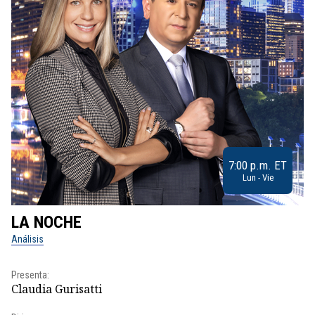
7:00 p.m. ET
Lun - Vie
LA NOCHE
L
Análisis
No
Presenta:
Pr
Claudia Gurisatti
Id