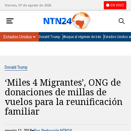
EN VIVO
Viernes, 07 de agosto de 2026
Donald Trump
Ataque al régimen de Irán
Estados Unidos at
Donald Trump
‘Miles 4 Migrantes’, ONG de
donaciones de millas de
vuelos para la reunificación
familiar
agosto 11, 2018
Por: Redacción NTN24