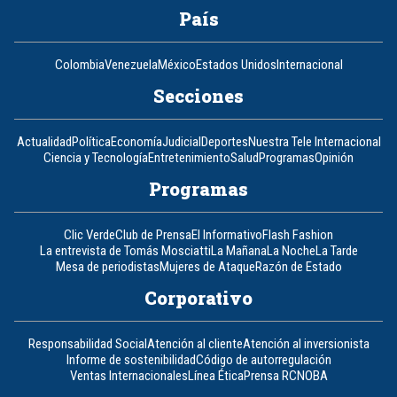
País
Colombia
Venezuela
México
Estados Unidos
Internacional
Secciones
Actualidad
Política
Economía
Judicial
Deportes
Nuestra Tele Internacional
Ciencia y Tecnología
Entretenimiento
Salud
Programas
Opinión
Programas
Clic Verde
Club de Prensa
El Informativo
Flash Fashion
La entrevista de Tomás Mosciatti
La Mañana
La Noche
La Tarde
Mesa de periodistas
Mujeres de Ataque
Razón de Estado
Corporativo
Responsabilidad Social
Atención al cliente
Atención al inversionista
Informe de sostenibilidad
Código de autorregulación
Ventas Internacionales
Línea Ética
Prensa RCN
OBA