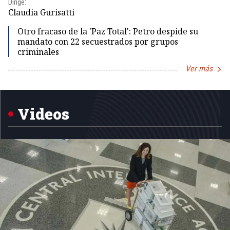
Dirige:
Dir
Claudia Gurisatti
Id
Otro fracaso de la 'Paz Total': Petro despide su
mandato con 22 secuestrados por grupos
criminales
Ver más
Item
1
of
5
Videos