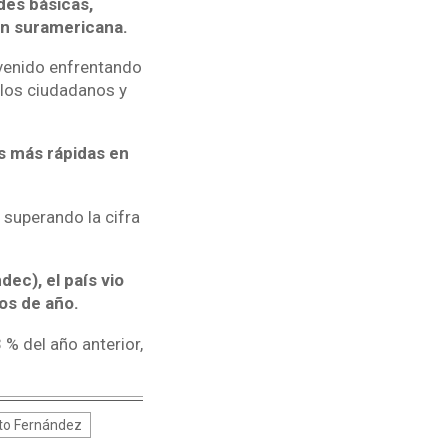
des básicas,
ón suramericana.
 venido enfrentando
los ciudadanos y
as más rápidas en
 superando la cifra
ec), el país vio
ios de año.
 % del año anterior,
to Fernández