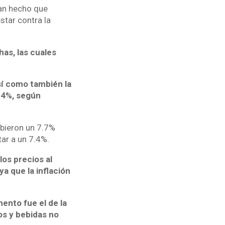
han hecho que
tar contra la
as, las cuales
sí como también la
04%, según
ubieron un 7.7%
tar a un 7.4%.
los precios al
a que la inflación
mento fue el de la
os y bebidas no