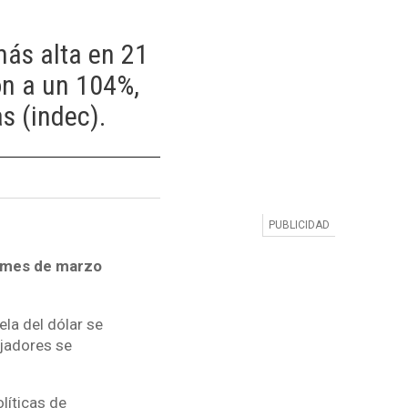
más alta en 21
on a un 104%,
as (indec).
l mes de marzo
la del dólar se
jadores se
líticas de