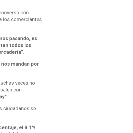
 conversó con
 a los comerciantes
amos pasando, es
tan todos los
ercadería”.
ue nos mandan por
muchas veces no
 salen con
ay”.
os ciudadanos se
entaje, el 8.1%