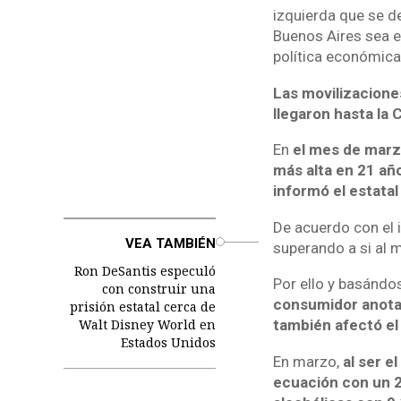
izquierda que se d
Buenos Aires sea e
política económica
Las movilizacione
llegaron hasta la
En
el mes de marzo
más alta en 21 añ
informó el estatal
De acuerdo con el 
o
VEA TAMBIÉN
superando a si al m
Ron DeSantis especuló
Por ello y basándo
con construir una
consumidor anotar
prisión estatal cerca de
Walt Disney World en
también afectó el
Estados Unidos
En marzo,
al ser e
ecuación con un 2