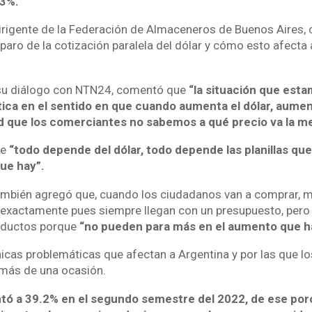
.3%.
irigente de la Federación de Almaceneros de Buenos Aires,
paro de la cotización paralela del dólar y cómo esto afecta
 su diálogo con NTN24, comentó que
“la situación que est
tica en el sentido en que cuando aumenta el dólar, aumen
ad que los comerciantes no sabemos a qué precio va la m
ue
“todo depende del dólar, todo depende las planillas q
ue hay”.
ambién agregó que, cuando los ciudadanos van a comprar, 
 exactamente pues siempre llegan con un presupuesto, pero
oductos porque
“no pueden para más en el aumento que h
nicas problemáticas que afectan a Argentina y por las que l
 más de una ocasión.
ó a 39.2% en el segundo semestre del 2022, de ese porc