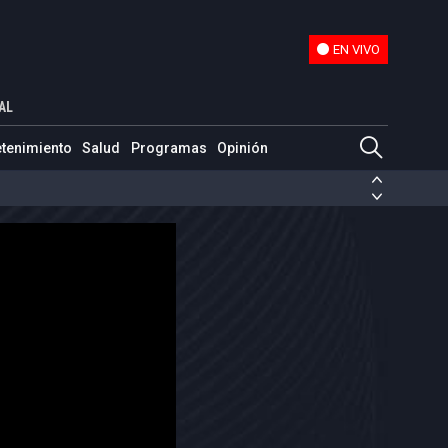
EN VIVO
EN VIVO
AL
etenimiento
Salud
Programas
Opinión
ias de las FARC
ezuela
Nicolás Maduro
Disidencias de las FARC
 en Venezuela
Nicolás Maduro