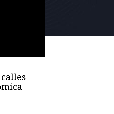
 calles
nómica