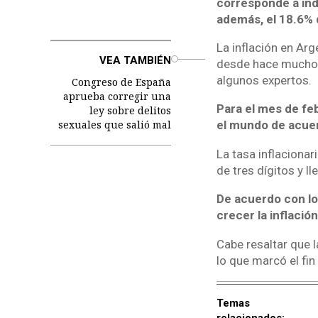
corresponde a ind
además, el 18.6% 
La inflación en Ar
o
VEA TAMBIÉN
desde hace mucho 
algunos expertos.
Congreso de España
aprueba corregir una
Para el mes de feb
ley sobre delitos
sexuales que salió mal
el mundo de acuer
La tasa inflacionar
de tres dígitos y 
De acuerdo con los
crecer la inflació
Cabe resaltar que l
lo que marcó el fin
Temas
relacionados: