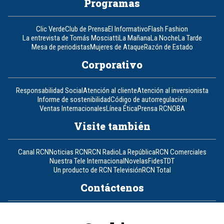
Programas
Clic Verde
Club de Prensa
El Informativo
Flash Fashion
La entrevista de Tomás Mosciatti
La Mañana
La Noche
La Tarde
Mesa de periodistas
Mujeres de Ataque
Razón de Estado
Corporativo
Responsabilidad Social
Atención al cliente
Atención al inversionista
Informe de sostenibilidad
Código de autorregulación
Ventas Internacionales
Línea Ética
Prensa RCN
OBA
Visite también
Canal RCN
Noticias RCN
RCN Radio
La República
RCN Comerciales
Nuestra Tele Internacional
Novelas
Fides
TDT
Un producto de RCN Televisión
RCN Total
Contáctenos
Teléfono
+57 (601) 426 92 92