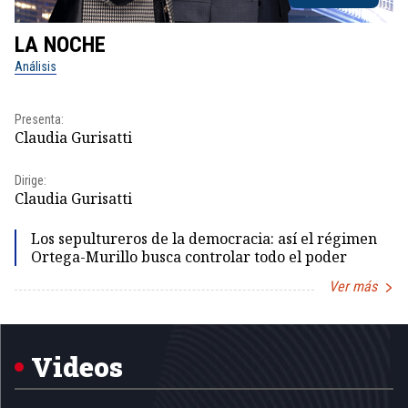
LA NOCHE
L
Análisis
No
Presenta:
Pr
Claudia Gurisatti
Id
Dirige:
Dir
Claudia Gurisatti
Id
Los sepultureros de la democracia: así el régimen
Ortega-Murillo busca controlar todo el poder
Ver más
Item
1
of
5
Videos