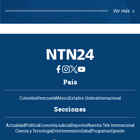
Ver más
Item
1
of
8
País
Colombia
Venezuela
México
Estados Unidos
Internacional
Secciones
Actualidad
Política
Economía
Judicial
Deportes
Nuestra Tele Internacional
Ciencia y Tecnología
Entretenimiento
Salud
Programas
Opinión