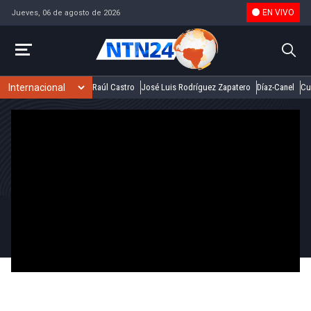
EN VIVO
Jueves, 06 de agosto de 2026
Raúl Castro
José Luis Rodríguez Zapatero
Díaz-Canel
Cu