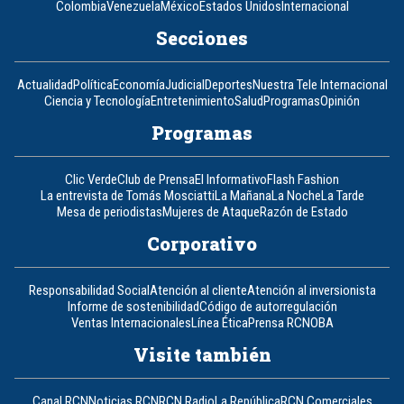
Colombia
Venezuela
México
Estados Unidos
Internacional
Secciones
Actualidad
Política
Economía
Judicial
Deportes
Nuestra Tele Internacional
Ciencia y Tecnología
Entretenimiento
Salud
Programas
Opinión
Programas
Clic Verde
Club de Prensa
El Informativo
Flash Fashion
La entrevista de Tomás Mosciatti
La Mañana
La Noche
La Tarde
Mesa de periodistas
Mujeres de Ataque
Razón de Estado
Corporativo
Responsabilidad Social
Atención al cliente
Atención al inversionista
Informe de sostenibilidad
Código de autorregulación
Ventas Internacionales
Línea Ética
Prensa RCN
OBA
Visite también
Canal RCN
Noticias RCN
RCN Radio
La República
RCN Comerciales