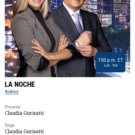
7:00 p.m. ET
Lun - Vie
LA NOCHE
L
Análisis
No
Presenta:
Pr
Claudia Gurisatti
Id
Dirige:
Dir
Claudia Gurisatti
Id