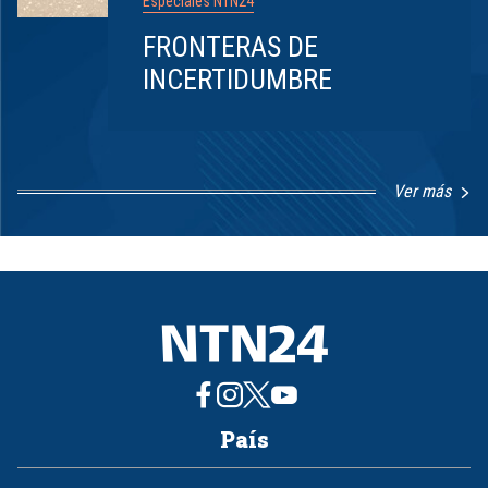
Especiales NTN24
FRONTERAS DE
INCERTIDUMBRE
Ver más
Item
1
of
8
País