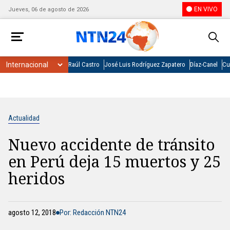
EN VIVO
Jueves, 06 de agosto de 2026
Raúl Castro
José Luis Rodríguez Zapatero
Díaz-Canel
Cu
Actualidad
Nuevo accidente de tránsito
en Perú deja 15 muertos y 25
heridos
agosto 12, 2018
Por: Redacción NTN24