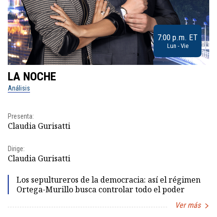
7:00 p.m. ET
Lun - Vie
LA NOCHE
L
Análisis
No
Presenta:
Pr
Claudia Gurisatti
Id
Dirige:
Dir
Claudia Gurisatti
Id
Los sepultureros de la democracia: así el régimen
Ortega-Murillo busca controlar todo el poder
Ver más
Item