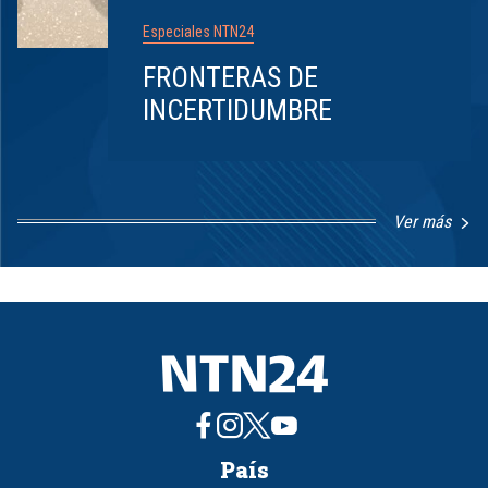
Especiales NTN24
FRONTERAS DE
INCERTIDUMBRE
Ver más
Item
1
of
8
País