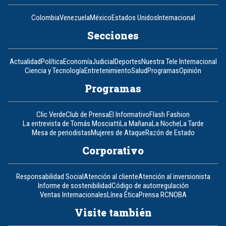
Colombia
Venezuela
México
Estados Unidos
Internacional
Secciones
Actualidad
Política
Economía
Judicial
Deportes
Nuestra Tele Internacional
Ciencia y Tecnología
Entretenimiento
Salud
Programas
Opinión
Programas
Clic Verde
Club de Prensa
El Informativo
Flash Fashion
La entrevista de Tomás Mosciatti
La Mañana
La Noche
La Tarde
Mesa de periodistas
Mujeres de Ataque
Razón de Estado
Corporativo
Responsabilidad Social
Atención al cliente
Atención al inversionista
Informe de sostenibilidad
Código de autorregulación
Ventas Internacionales
Línea Ética
Prensa RCN
OBA
Visite también