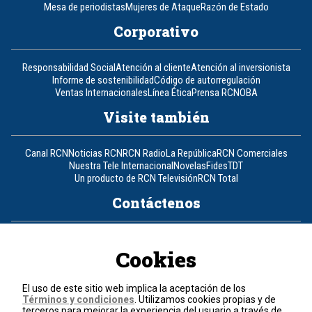
Mesa de periodistas
Mujeres de Ataque
Razón de Estado
Corporativo
Responsabilidad Social
Atención al cliente
Atención al inversionista
Informe de sostenibilidad
Código de autorregulación
Ventas Internacionales
Línea Ética
Prensa RCN
OBA
Visite también
Canal RCN
Noticias RCN
RCN Radio
La República
RCN Comerciales
Nuestra Tele Internacional
Novelas
Fides
TDT
Un producto de RCN Televisión
RCN Total
Contáctenos
Teléfono
+57 (601) 426 92 92
Cookies
Política de datos personales
Política de cookies
El uso de este sitio web implica la aceptación de los
Términos y condiciones
Términos y condiciones
. Utilizamos cookies propias y de
terceros para mejorar la experiencia del usuario a través de