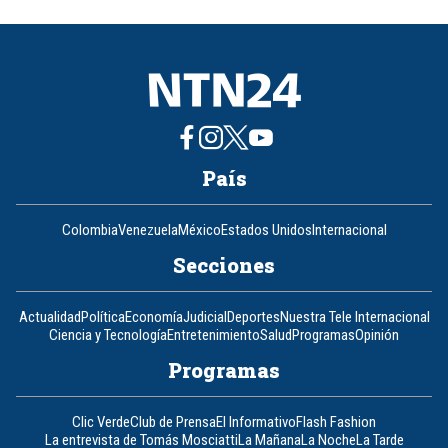
of
8
País
Colombia
Venezuela
México
Estados Unidos
Internacional
Secciones
Actualidad
Política
Economía
Judicial
Deportes
Nuestra Tele Internacional
Ciencia y Tecnología
Entretenimiento
Salud
Programas
Opinión
Programas
Clic Verde
Club de Prensa
El Informativo
Flash Fashion
La entrevista de Tomás Mosciatti
La Mañana
La Noche
La Tarde