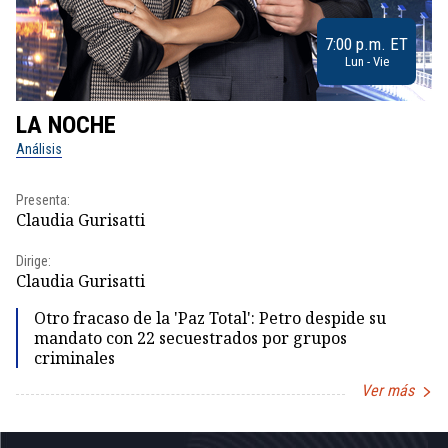
7:00 p.m. ET
Lun - Vie
LA NOCHE
L
Análisis
No
Presenta:
Pr
Claudia Gurisatti
Id
Dirige:
Dir
Claudia Gurisatti
Id
Otro fracaso de la 'Paz Total': Petro despide su
mandato con 22 secuestrados por grupos
criminales
Ver más
Item
1
of