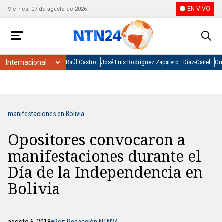
EN VIVO
Viernes, 07 de agosto de 2026
Raúl Castro
José Luis Rodríguez Zapatero
Díaz-Canel
Cu
manifestaciones en Bolivia
Opositores convocaron a
manifestaciones durante el
Día de la Independencia en
Bolivia
agosto 6, 2018
Por: Redacción NTN24