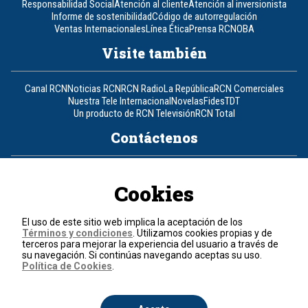
Responsabilidad Social
Atención al cliente
Atención al inversionista
Informe de sostenibilidad
Código de autorregulación
Ventas Internacionales
Línea Ética
Prensa RCN
OBA
Visite también
Canal RCN
Noticias RCN
RCN Radio
La República
RCN Comerciales
Nuestra Tele Internacional
Novelas
Fides
TDT
Un producto de RCN Televisión
RCN Total
Contáctenos
Teléfono
+57 (601) 426 92 92
Cookies
Política de datos personales
Política de cookies
El uso de este sitio web implica la aceptación de los
Términos y condiciones
Términos y condiciones
. Utilizamos cookies propias y de
terceros para mejorar la experiencia del usuario a través de
su navegación. Si continúas navegando aceptas su uso.
© 2026, RCN Medios.
Política de Cookies
.
Todos los derechos reservados.
Organización Ardila Lülle - www.oal.com.co