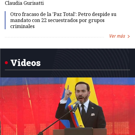
Claudia Gurisatti
Id
Otro fracaso de la 'Paz Total': Petro despide su
mandato con 22 secuestrados por grupos
criminales
Ver más
Item
1
of
5
Videos