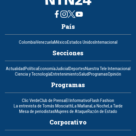
País
Colombia
Venezuela
México
Estados Unidos
Internacional
Secciones
Actualidad
Política
Economía
Judicial
Deportes
Nuestra Tele Internacional
Ciencia y Tecnología
Entretenimiento
Salud
Programas
Opinión
Programas
Clic Verde
Club de Prensa
El Informativo
Flash Fashion
La entrevista de Tomás Mosciatti
La Mañana
La Noche
La Tarde
Mesa de periodistas
Mujeres de Ataque
Razón de Estado
Corporativo