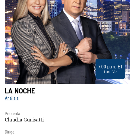
7:00 p.m. ET
Lun - Vie
LA NOCHE
L
Análisis
No
Presenta:
Pr
Claudia Gurisatti
Id
Dirige:
Dir