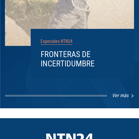
Especiales NTN24
FRONTERAS DE
INCERTIDUMBRE
Ver más
Item
1
of
8