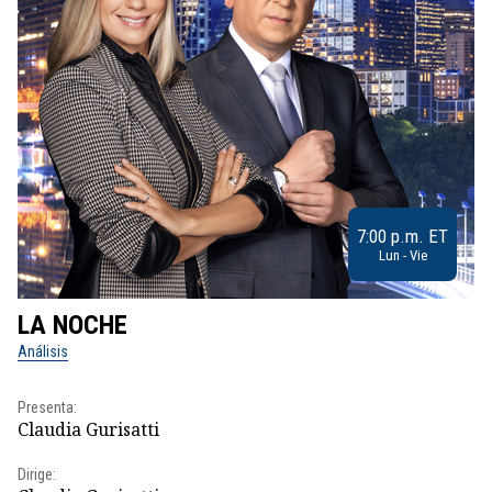
7:00 p.m. ET
Lun - Vie
LA NOCHE
L
Análisis
No
Presenta:
Pr
Claudia Gurisatti
Id
Dirige:
Dir