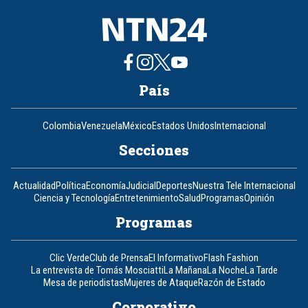
País
Colombia
Venezuela
México
Estados Unidos
Internacional
Secciones
Actualidad
Política
Economía
Judicial
Deportes
Nuestra Tele Internacional
Ciencia y Tecnología
Entretenimiento
Salud
Programas
Opinión
Programas
Clic Verde
Club de Prensa
El Informativo
Flash Fashion
La entrevista de Tomás Mosciatti
La Mañana
La Noche
La Tarde
Mesa de periodistas
Mujeres de Ataque
Razón de Estado
Corporativo