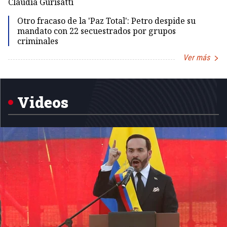
Claudia Gurisatti
Id
Otro fracaso de la 'Paz Total': Petro despide su
mandato con 22 secuestrados por grupos
criminales
Ver más
Item
1
of
5
Videos