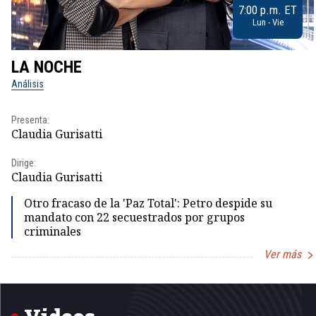
7:00 p.m. ET
Lun - Vie
LA NOCHE
Análisis
Presenta:
Claudia Gurisatti
Dirige:
Claudia Gurisatti
Otro fracaso de la 'Paz Total': Petro despide su
mandato con 22 secuestrados por grupos
criminales
Ver más
Item
1
of
5