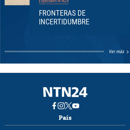
Especiales NTN24
FRONTERAS DE
INCERTIDUMBRE
Ver más
Item
1
of
8
País