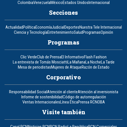
Colombia
Venezuela
México
Estados Unidos
Internacional
Secciones
Actualidad
Política
Economía
Judicial
Deportes
Nuestra Tele Internacional
Ciencia y Tecnología
Entretenimiento
Salud
Programas
Opinión
Programas
Clic Verde
Club de Prensa
El Informativo
Flash Fashion
La entrevista de Tomás Mosciatti
La Mañana
La Noche
La Tarde
Mesa de periodistas
Mujeres de Ataque
Razón de Estado
Corporativo
Responsabilidad Social
Atención al cliente
Atención al inversionista
Informe de sostenibilidad
Código de autorregulación
Ventas Internacionales
Línea Ética
Prensa RCN
OBA
Visite también
Canal RCN
Noticias RCN
RCN Radio
La República
RCN Comerciales