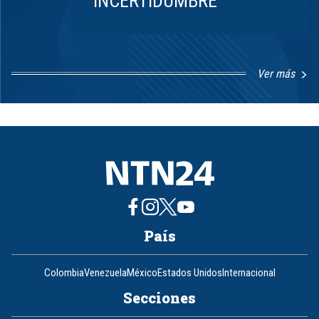
INCERTIDUMBRE
Ver más
Item
1
of
8
País
Colombia
Venezuela
México
Estados Unidos
Internacional
Secciones