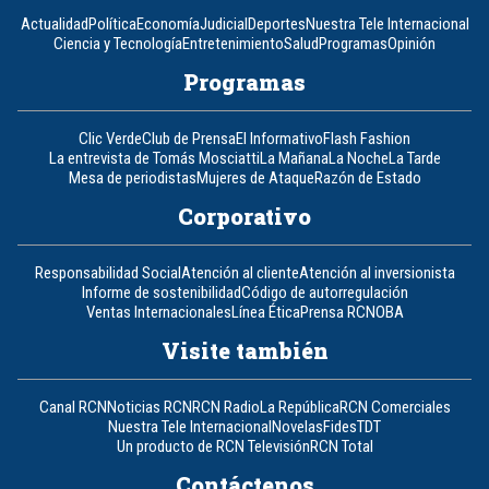
Actualidad
Política
Economía
Judicial
Deportes
Nuestra Tele Internacional
Ciencia y Tecnología
Entretenimiento
Salud
Programas
Opinión
Programas
Clic Verde
Club de Prensa
El Informativo
Flash Fashion
La entrevista de Tomás Mosciatti
La Mañana
La Noche
La Tarde
Mesa de periodistas
Mujeres de Ataque
Razón de Estado
Corporativo
Responsabilidad Social
Atención al cliente
Atención al inversionista
Informe de sostenibilidad
Código de autorregulación
Ventas Internacionales
Línea Ética
Prensa RCN
OBA
Visite también
Canal RCN
Noticias RCN
RCN Radio
La República
RCN Comerciales
Nuestra Tele Internacional
Novelas
Fides
TDT
Un producto de RCN Televisión
RCN Total
Contáctenos