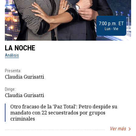
7:00 p.m. ET
Lun - Vie
LA NOCHE
L
Análisis
No
Presenta:
Pr
Claudia Gurisatti
Id
Dirige:
Dir
Claudia Gurisatti
Id
Otro fracaso de la 'Paz Total': Petro despide su
mandato con 22 secuestrados por grupos
criminales
Ver más
Item