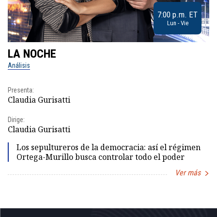
7:00 p.m. ET
Lun - Vie
LA NOCHE
L
Análisis
No
Presenta:
Pr
Claudia Gurisatti
Id
Dirige:
Dir
Claudia Gurisatti
Id
Los sepultureros de la democracia: así el régimen
Ortega-Murillo busca controlar todo el poder
Ver más
Item
1
of
5