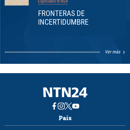
Especiales NTN24
FRONTERAS DE
INCERTIDUMBRE
Ver más
Item
1
of
8
País