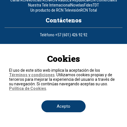
Canal RCN
Noticias RCN
RCN Radio
La República
RCN Comerciales
Nuestra Tele Internacional
Novelas
Fides
TDT
Un producto de RCN Televisión
RCN Total
Contáctenos
Teléfono
+57 (601) 426 92 92
Política de datos personales
Política de cookies
Cookies
Términos y condiciones
© 2026, RCN Medios.
El uso de este sitio web implica la aceptación de los
Todos los derechos reservados.
Términos y condiciones
. Utilizamos cookies propias y de
Organización Ardila Lülle - www.oal.com.co
terceros para mejorar la experiencia del usuario a través de
su navegación. Si continúas navegando aceptas su uso.
Política de Cookies
.
Acepto