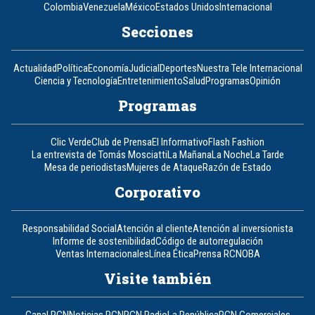
Colombia
Venezuela
México
Estados Unidos
Internacional
Secciones
Actualidad
Política
Economía
Judicial
Deportes
Nuestra Tele Internacional
Ciencia y Tecnología
Entretenimiento
Salud
Programas
Opinión
Programas
Clic Verde
Club de Prensa
El Informativo
Flash Fashion
La entrevista de Tomás Mosciatti
La Mañana
La Noche
La Tarde
Mesa de periodistas
Mujeres de Ataque
Razón de Estado
Corporativo
Responsabilidad Social
Atención al cliente
Atención al inversionista
Informe de sostenibilidad
Código de autorregulación
Ventas Internacionales
Línea Ética
Prensa RCN
OBA
Visite también