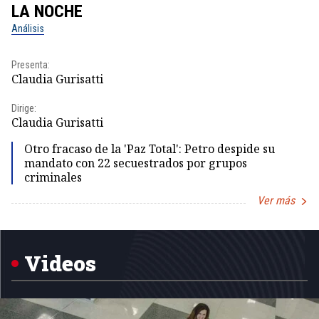
LA NOCHE
L
Análisis
No
Presenta:
Pr
Claudia Gurisatti
Id
Dirige:
Dir
Claudia Gurisatti
Id
Otro fracaso de la 'Paz Total': Petro despide su
mandato con 22 secuestrados por grupos
criminales
Ver más
Item
1
of
5
Videos