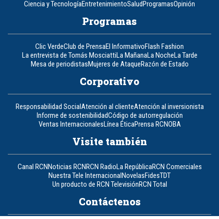
Ciencia y Tecnología
Entretenimiento
Salud
Programas
Opinión
Programas
Clic Verde
Club de Prensa
El Informativo
Flash Fashion
La entrevista de Tomás Mosciatti
La Mañana
La Noche
La Tarde
Mesa de periodistas
Mujeres de Ataque
Razón de Estado
Corporativo
Responsabilidad Social
Atención al cliente
Atención al inversionista
Informe de sostenibilidad
Código de autorregulación
Ventas Internacionales
Línea Ética
Prensa RCN
OBA
Visite también
Canal RCN
Noticias RCN
RCN Radio
La República
RCN Comerciales
Nuestra Tele Internacional
Novelas
Fides
TDT
Un producto de RCN Televisión
RCN Total
Contáctenos