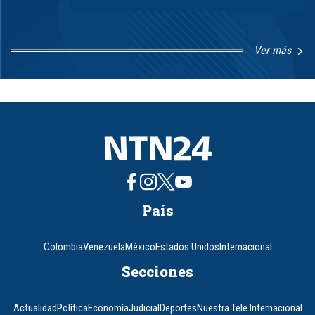
Ver más
Item
1
of
8
País
Colombia
Venezuela
México
Estados Unidos
Internacional
Secciones
Actualidad
Política
Economía
Judicial
Deportes
Nuestra Tele Internacional