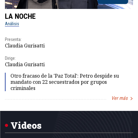
LA NOCHE
L
Análisis
No
Presenta:
Pr
Claudia Gurisatti
Id
Dirige:
Dir
Claudia Gurisatti
Id
Otro fracaso de la 'Paz Total': Petro despide su
mandato con 22 secuestrados por grupos
criminales
Ver más
Item
1
of
5
Videos