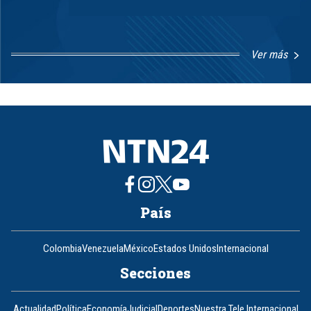
Ver más
Item
1
of
8
País
Colombia
Venezuela
México
Estados Unidos
Internacional
Secciones
Actualidad
Política
Economía
Judicial
Deportes
Nuestra Tele Internacional