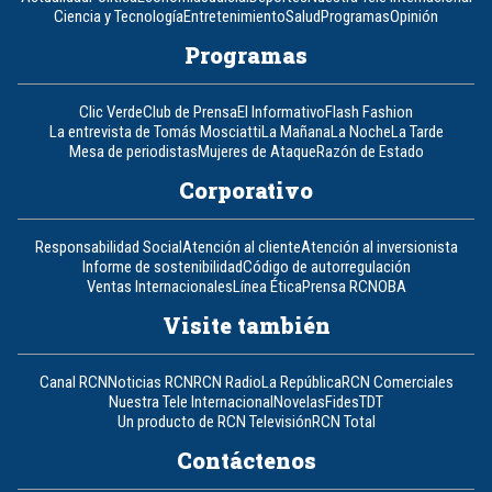
Ciencia y Tecnología
Entretenimiento
Salud
Programas
Opinión
Programas
Clic Verde
Club de Prensa
El Informativo
Flash Fashion
La entrevista de Tomás Mosciatti
La Mañana
La Noche
La Tarde
Mesa de periodistas
Mujeres de Ataque
Razón de Estado
Corporativo
Responsabilidad Social
Atención al cliente
Atención al inversionista
Informe de sostenibilidad
Código de autorregulación
Ventas Internacionales
Línea Ética
Prensa RCN
OBA
Visite también
Canal RCN
Noticias RCN
RCN Radio
La República
RCN Comerciales
Nuestra Tele Internacional
Novelas
Fides
TDT
Un producto de RCN Televisión
RCN Total
Contáctenos